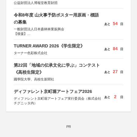
公益財団法人博報堂教育財団
令和8年度 山火事予防ポスター用原画・標語
の募集
54
あと
日
一般財団法人日本森林林業振興会
【後援】
総務省消防庁、文部科学省、林野庁、全国森林組合連合
会、森林火災対策協会
TURNER AWARD 2026《学生限定》
84
あと
日
ターナー色彩株式会社
第22回「地域の伝承文化に学ぶ」コンテスト
27
《高校生限定》
あと
日
國學院大學、高校生新聞社
ディファレント京町堀アートフェア2026
2
あと
日
ディファレント京町堀アートフェア実行委員会（株式会社
チグニッタ内）
PR