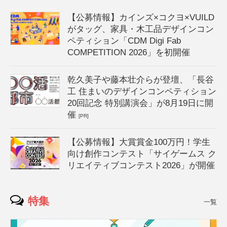
【公募情報】カインズ×コクヨ×VUILD
がタッグ、家具・木工品デザインコン
ペティション「CDM Digi Fab
COMPETITION 2026」を初開催
乾久美子や藤本壮介らが登壇、「長谷
工 住まいのデザインコンペティション
20回記念 特別講演会」が8月19日に開
催
[PR]
【公募情報】大賞賞金100万円！学生
向け創作コンテスト「サイゲームス ク
リエイティブコンテスト2026」が開催
特集
一覧