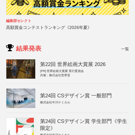
編集部セレクト
高額賞金コンテストランキング《2026年夏》
結果発表
一覧
第22回 世界絵画大賞展 2026
[PR]
世界絵画大賞展 実行委員会
共催：株式会社世界堂
第24回 CSデザイン賞 一般部門
株式会社中川ケミカル
第24回 CSデザイン賞 学生部門《学生
限定》
株式会社中川ケミカル