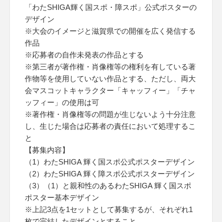
「わたSHIGA輝く国スポ・障スポ」公式ポスターの
デザイン
※大会のイメージと滋賀県での開催を広く発信する
作品
※応募者の自作未発表の作品とする
※第三者が著作権・肖像権等の権利を有している著
作物等を使用していない作品とする、ただし、両大
会マスコットキャラクター「キャッフィー」「チャ
ッフィー」の使用は可
※著作権・肖像権等の問題が生じないよう十分注意
し、生じた場合は応募者の責任において処理するこ
と
【募集内容】
（1）わたSHIGA 輝く国スポ公式ポスターデザイン
（2）わたSHIGA 輝く障スポ公式ポスターデザイン
（3）（1）と親和性のあるわたSHIGA 輝く国スポ
ポスター基本デザイン
※上記3点を1セットとして募集するが、それぞれ1
枚で完結したデザインとすること