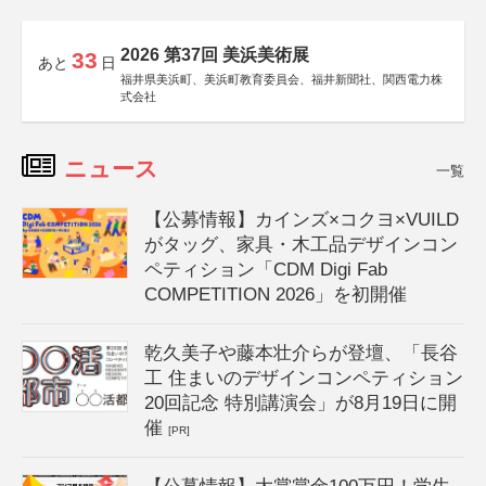
2026 第37回 美浜美術展
33
あと
日
福井県美浜町、美浜町教育委員会、福井新聞社、関西電力株
式会社
ニュース
一覧
【公募情報】カインズ×コクヨ×VUILD
がタッグ、家具・木工品デザインコン
ペティション「CDM Digi Fab
COMPETITION 2026」を初開催
乾久美子や藤本壮介らが登壇、「長谷
工 住まいのデザインコンペティション
20回記念 特別講演会」が8月19日に開
催
[PR]