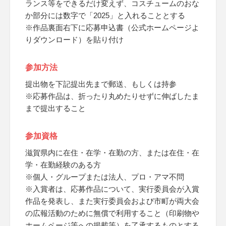
ランス等をできるだけ変えず、コスチュームのおな
か部分には数字で「2025」と入れることとする
※作品裏面右下に応募申込書（公式ホームページよ
りダウンロード）を貼り付け
参加方法
提出物を下記提出先まで郵送、もしくは持参
※応募作品は、折ったり丸めたりせずに伸ばしたま
まで提出すること
参加資格
滋賀県内に在住・在学・在勤の方、または在住・在
学・在勤経験のある方
※個人・グループまたは法人、プロ・アマ不問
※入賞者は、応募作品について、実行委員会が入賞
作品を発表し、また実行委員会および市町が両大会
の広報活動のために無償で利用すること（印刷物や
ホームページ等への掲載等）を了承するものとする