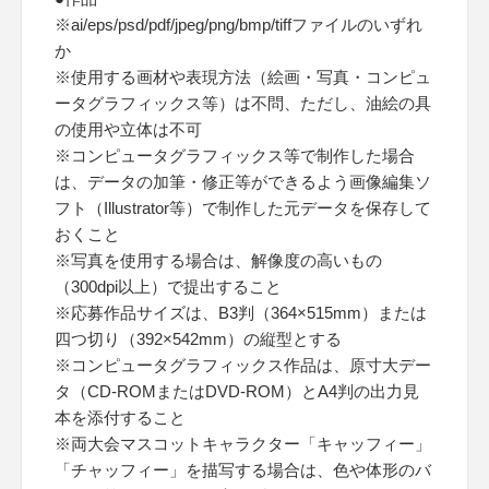
※ai/eps/psd/pdf/jpeg/png/bmp/tiffファイルのいずれ
か
※使用する画材や表現方法（絵画・写真・コンピュ
ータグラフィックス等）は不問、ただし、油絵の具
の使用や立体は不可
※コンピュータグラフィックス等で制作した場合
は、データの加筆・修正等ができるよう画像編集ソ
フト（Illustrator等）で制作した元データを保存して
おくこと
※写真を使用する場合は、解像度の高いもの
（300dpi以上）で提出すること
※応募作品サイズは、B3判（364×515mm）または
四つ切り（392×542mm）の縦型とする
※コンピュータグラフィックス作品は、原寸大デー
タ（CD-ROMまたはDVD-ROM）とA4判の出力見
本を添付すること
※両大会マスコットキャラクター「キャッフィー」
「チャッフィー」を描写する場合は、色や体形のバ