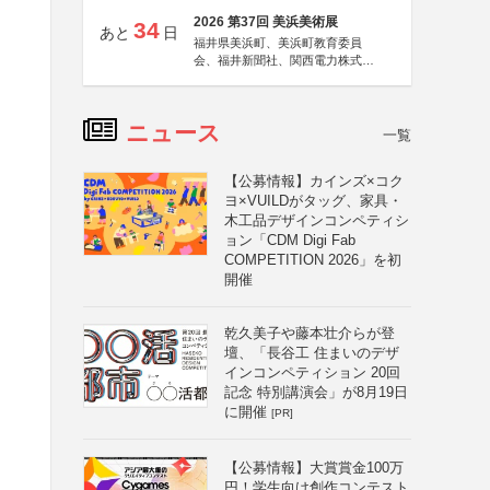
2026 第37回 美浜美術展
34
あと
日
福井県美浜町、美浜町教育委員
会、福井新聞社、関西電力株式会
社
ニュース
一覧
【公募情報】カインズ×コク
ヨ×VUILDがタッグ、家具・
・
木工品デザインコンペティシ
ョン「CDM Digi Fab
COMPETITION 2026」を初
開催
乾久美子や藤本壮介らが登
壇、「長谷工 住まいのデザ
インコンペティション 20回
記念 特別講演会」が8月19日
に開催
[PR]
【公募情報】大賞賞金100万
円！学生向け創作コンテスト