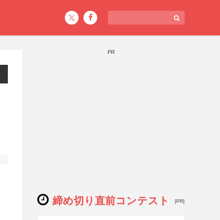
PR
締め切り直前コンテスト
[PR]