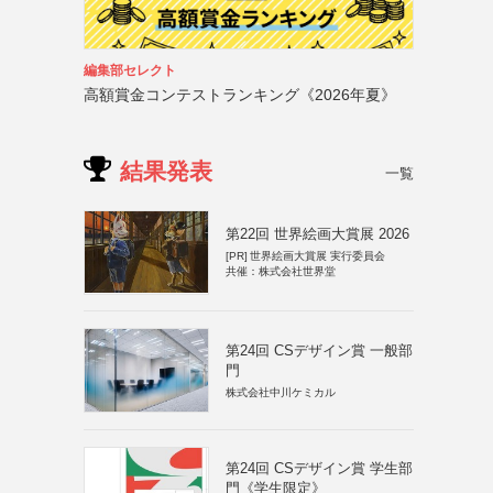
編集部セレクト
高額賞金コンテストランキング《2026年夏》
結果発表
一覧
第22回 世界絵画大賞展 2026
[PR]
世界絵画大賞展 実行委員会
共催：株式会社世界堂
第24回 CSデザイン賞 一般部
門
株式会社中川ケミカル
第24回 CSデザイン賞 学生部
門《学生限定》