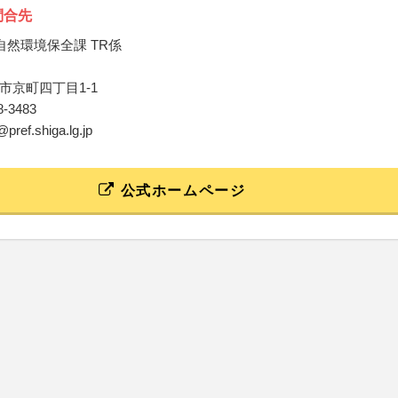
問合先
自然環境保全課 TR係
市京町四丁目1-1
28-3483
@pref.shiga.lg.jp
公式ホームページ