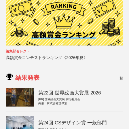
編集部セレクト
高額賞金コンテストランキング《2026年夏》
結果発表
一覧
第22回 世界絵画大賞展 2026
[PR]
世界絵画大賞展 実行委員会
共催：株式会社世界堂
第24回 CSデザイン賞 一般部門