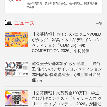
福井県美浜町、美浜町教育委員会、福井新聞社、関西電力株
式会社
ニュース
一覧
【公募情報】カインズ×コクヨ×VUILD
がタッグ、家具・木工品デザインコン
ペティション「CDM Digi Fab
COMPETITION 2026」を初開催
乾久美子や藤本壮介らが登壇、「長谷
工 住まいのデザインコンペティション
20回記念 特別講演会」が8月19日に開
催
[PR]
【公募情報】大賞賞金100万円！学生
向け創作コンテスト「サイゲームス ク
リエイティブコンテスト2026」が開催