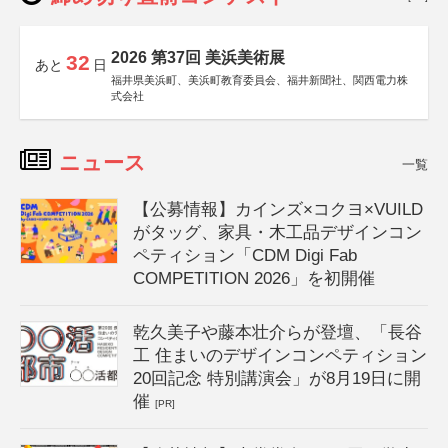
2026 第37回 美浜美術展
32
あと
日
福井県美浜町、美浜町教育委員会、福井新聞社、関西電力株
式会社
ニュース
一覧
【公募情報】カインズ×コクヨ×VUILD
がタッグ、家具・木工品デザインコン
ペティション「CDM Digi Fab
COMPETITION 2026」を初開催
乾久美子や藤本壮介らが登壇、「長谷
工 住まいのデザインコンペティション
20回記念 特別講演会」が8月19日に開
催
[PR]