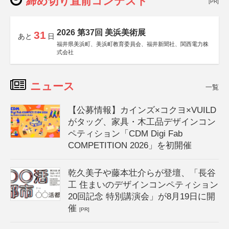
締め切り直前コンテスト
[PR]
2026 第37回 美浜美術展
31
あと
日
福井県美浜町、美浜町教育委員会、福井新聞社、関西電力株
式会社
ニュース
一覧
【公募情報】カインズ×コクヨ×VUILD
がタッグ、家具・木工品デザインコン
ペティション「CDM Digi Fab
COMPETITION 2026」を初開催
乾久美子や藤本壮介らが登壇、「長谷
工 住まいのデザインコンペティション
20回記念 特別講演会」が8月19日に開
催
[PR]