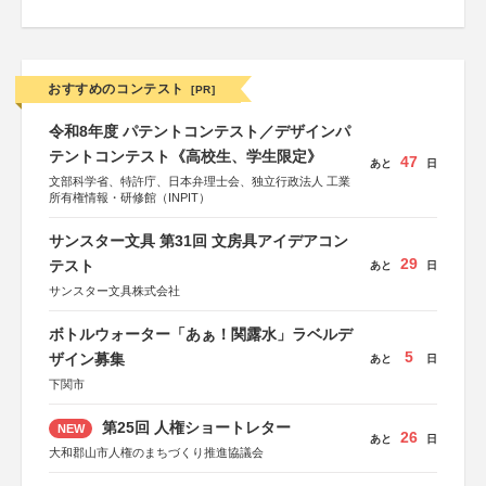
おすすめのコンテスト
[PR]
令和8年度 パテントコンテスト／デザインパ
テントコンテスト《高校生、学生限定》
47
あと
日
文部科学省、特許庁、日本弁理士会、独立行政法人 工業
所有権情報・研修館（INPIT）
サンスター文具 第31回 文房具アイデアコン
29
テスト
あと
日
サンスター文具株式会社
ボトルウォーター「あぁ！関露水」ラベルデ
5
ザイン募集
あと
日
下関市
第25回 人権ショートレター
NEW
26
あと
日
大和郡山市人権のまちづくり推進協議会