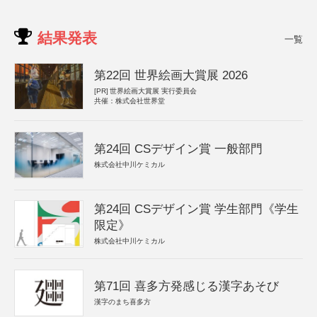
結果発表
一覧
第22回 世界絵画大賞展 2026
[PR]
世界絵画大賞展 実行委員会
共催：株式会社世界堂
第24回 CSデザイン賞 一般部門
株式会社中川ケミカル
第24回 CSデザイン賞 学生部門《学生
限定》
株式会社中川ケミカル
第71回 喜多方発感じる漢字あそび
漢字のまち喜多方