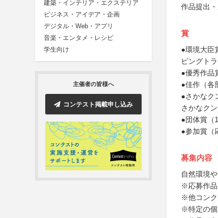
建築・インテリア・エクステリア
作品提出・
ビジネス・アイデア・企画
デジタル・Web・アプリ
賞
音楽・エンタメ・レシピ
●環境大臣
学生向け
ピングトラ
●優秀作品
●佳作（各
主催者の皆様へ
●さかなク
コンテスト掲載申し込み
さかなクン
●団体賞（
●参加賞（
募集内容
自然環境や
※応募作品
※他コンク
※特定の個