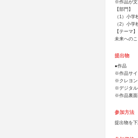
※作品が文
【部門】
（1）小学
（2）小学
【テーマ】
未来へのこ
提出物
●作品
※作品サイ
※クレヨン
※デジタル
※作品裏面
参加方法
提出物を下