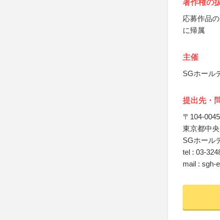
著作権の
応募作品の
に帰属
主催
SGホール
提出先・
〒104-0045
東京都中央区
SGホール
tel : 03-32
mail : sgh-