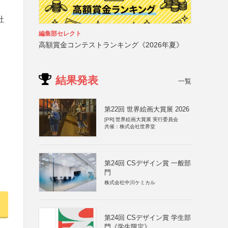
社
編集部セレクト
高額賞金コンテストランキング《2026年夏》
結果発表
一覧
第22回 世界絵画大賞展 2026
[PR]
世界絵画大賞展 実行委員会
共催：株式会社世界堂
第24回 CSデザイン賞 一般部
門
株式会社中川ケミカル
第24回 CSデザイン賞 学生部
門《学生限定》