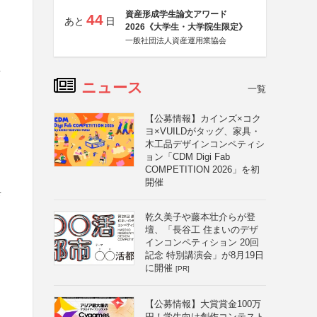
資産形成学生論文アワード
44
あと
日
2026《大学生・大学院生限定》
一般社団法人資産運用業協会
ッ
ニュース
一覧
【公募情報】カインズ×コク
ヨ×VUILDがタッグ、家具・
、
木工品デザインコンペティシ
ョン「CDM Digi Fab
COMPETITION 2026」を初
開催
具
乾久美子や藤本壮介らが登
壇、「長谷工 住まいのデザ
インコンペティション 20回
記念 特別講演会」が8月19日
に開催
[PR]
【公募情報】大賞賞金100万
円！学生向け創作コンテスト