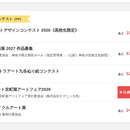
ンテスト
[PR]
クトデザインコンテスト 2026《高校生限定》
1
あと
 2027 作品募集
6
あと
委員会、神奈川県立県民ホール（指定管理者：（公財）神奈川芸術文化財団）、
ルトラアート九谷ぬり絵コンテスト
5
あと
ト京町堀アートフェア2026
本日
京町堀アートフェア実行委員会（株式会社チグニッタ内）
イクルアート展
2
あと
ト展実行委員会