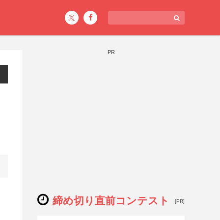
PR
》
締め切り直前コンテスト
[PR]