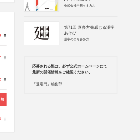
株式会社中川ケミカル
第71回 喜多方発感じる漢字
あそび
0
日
漢字のまち喜多方
7
日
応募される際は、必ず公式ホームページにて
最新の開催情報をご確認ください。
2
日
「登竜門」編集部
締切
4
日