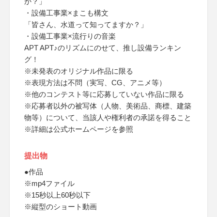
か？」
・設備工事業×まこも構文
「皆さん、水道って知ってますか？」
・設備工事業×流行りの音楽
APT APT♪のリズムにのせて、推し設備ランキン
グ！
※未発表のオリジナル作品に限る
※表現方法は不問（実写、CG、アニメ等）
※他のコンテスト等に応募していない作品に限る
※応募者以外の被写体（人物、美術品、商標、建築
物等）について、当該人や権利者の承諾を得ること
※詳細は公式ホームページを参照
提出物
●作品
※mp4ファイル
※15秒以上60秒以下
※縦型のショート動画