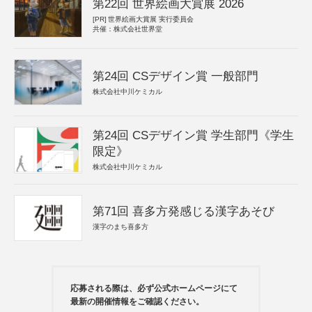
第22回 世界絵画大賞展 2026
[PR]
世界絵画大賞展 実行委員会
共催：株式会社世界堂
第24回 CSデザイン賞 一般部門
株式会社中川ケミカル
第24回 CSデザイン賞 学生部門《学生
限定》
株式会社中川ケミカル
第71回 喜多方発感じる漢字あそび
漢字のまち喜多方
応募される際は、必ず公式ホームページにて
最新の開催情報をご確認ください。