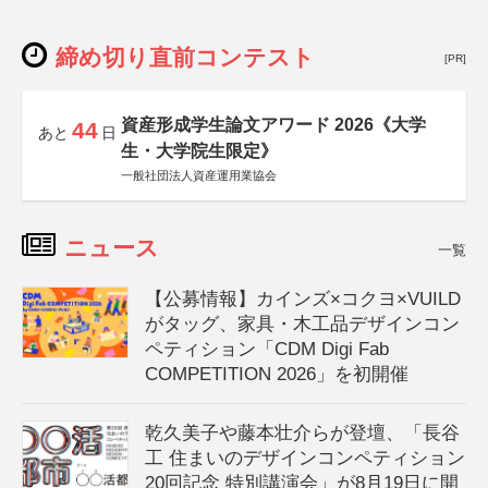
締め切り直前コンテスト
[PR]
資産形成学生論文アワード 2026《大学
44
あと
日
生・大学院生限定》
一般社団法人資産運用業協会
ニュース
一覧
【公募情報】カインズ×コクヨ×VUILD
がタッグ、家具・木工品デザインコン
ペティション「CDM Digi Fab
COMPETITION 2026」を初開催
乾久美子や藤本壮介らが登壇、「長谷
工 住まいのデザインコンペティション
20回記念 特別講演会」が8月19日に開