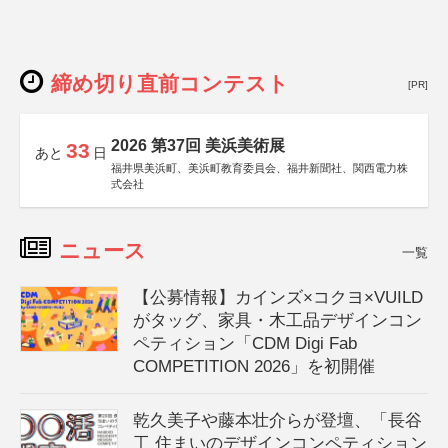
締め切り直前コンテスト
[PR]
2026 第37回 美浜美術展
33
あと
日
福井県美浜町、美浜町教育委員会、福井新聞社、関西電力株
式会社
ニュース
一覧
【公募情報】カインズ×コクヨ×VUILD
がタッグ、家具・木工品デザインコン
ペティション「CDM Digi Fab
COMPETITION 2026」を初開催
乾久美子や藤本壮介らが登壇、「長谷
工 住まいのデザインコンペティション