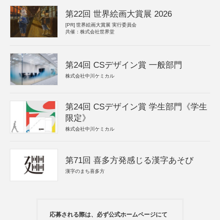
第22回 世界絵画大賞展 2026
[PR]
世界絵画大賞展 実行委員会
共催：株式会社世界堂
第24回 CSデザイン賞 一般部門
株式会社中川ケミカル
第24回 CSデザイン賞 学生部門《学生
限定》
株式会社中川ケミカル
第71回 喜多方発感じる漢字あそび
漢字のまち喜多方
応募される際は、必ず公式ホームページにて