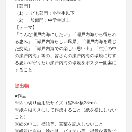
【部門】
（1）こども部門：小学生以下
（2）一般部門：中学生以上
【テーマ】
「こんな瀬戸内海にしたい」「瀬戸内海から得られ
る恵み」「瀬戸内海らしい風景」「瀬戸内海を通じ
た交流」「瀬戸内海での楽しい思い出」「生活の中
の瀬戸内海」等の、皆さんの瀬戸内海の環境に対す
る思いや守りたい瀬戸内海の環境をポスター図案に
すること
提出物
●作品
※四つ切り画用紙サイズ（縦54×横38cm）
※紙を縦向きにして作成すること（紙を横にしない
こと）
※絵の中に、標語等、言葉を記入しないこと
※紙質は自由、絵の具、パステル等、得意な表現で