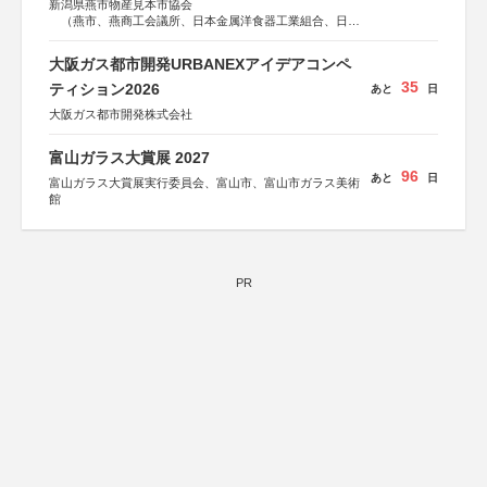
新潟県燕市物産見本市協会
（燕市、燕商工会議所、日本金属洋食器工業組合、日本
金属ハウスウェア工業組合）
大阪ガス都市開発URBANEXアイデアコンペ
35
ティション2026
あと
日
大阪ガス都市開発株式会社
富山ガラス大賞展 2027
96
あと
日
富山ガラス大賞展実行委員会、富山市、富山市ガラス美術
館
PR