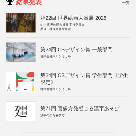
結果発表
一覧
第22回 世界絵画大賞展 2026
[PR]
世界絵画大賞展 実行委員会
共催：株式会社世界堂
第24回 CSデザイン賞 一般部門
株式会社中川ケミカル
第24回 CSデザイン賞 学生部門《学生
限定》
株式会社中川ケミカル
第71回 喜多方発感じる漢字あそび
漢字のまち喜多方