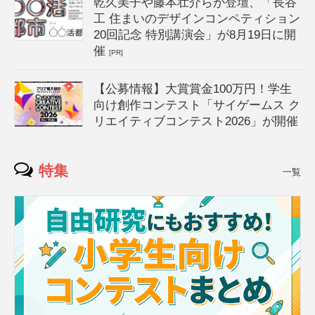
乾久美子や藤本壮介らが登壇、「長谷
工 住まいのデザインコンペティション
20回記念 特別講演会」が8月19日に開
催
[PR]
【公募情報】大賞賞金100万円！学生
向け創作コンテスト「サイゲームス ク
リエイティブコンテスト2026」が開催
特集
一覧