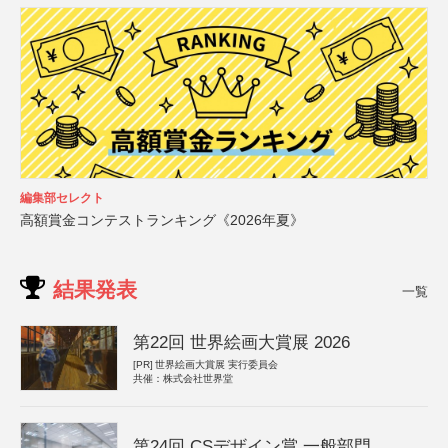
編集部セレクト
高額賞金コンテストランキング《2026年夏》
結果発表
一覧
第22回 世界絵画大賞展 2026
[PR]
世界絵画大賞展 実行委員会
共催：株式会社世界堂
第24回 CSデザイン賞 一般部門