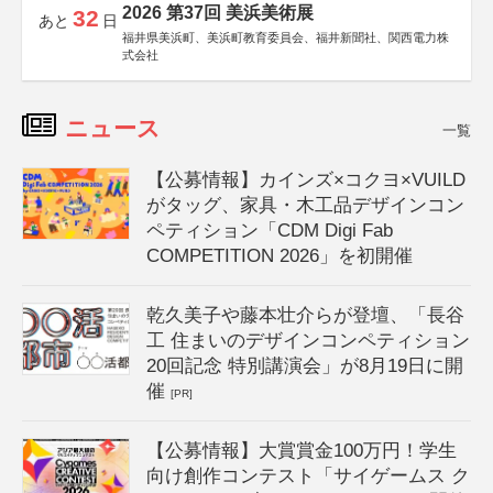
2026 第37回 美浜美術展
32
あと
日
福井県美浜町、美浜町教育委員会、福井新聞社、関西電力株
式会社
ニュース
一覧
【公募情報】カインズ×コクヨ×VUILD
がタッグ、家具・木工品デザインコン
ペティション「CDM Digi Fab
COMPETITION 2026」を初開催
乾久美子や藤本壮介らが登壇、「長谷
工 住まいのデザインコンペティション
20回記念 特別講演会」が8月19日に開
催
[PR]
【公募情報】大賞賞金100万円！学生
向け創作コンテスト「サイゲームス ク