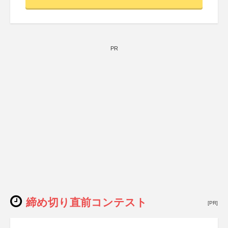
PR
締め切り直前コンテスト
[PR]