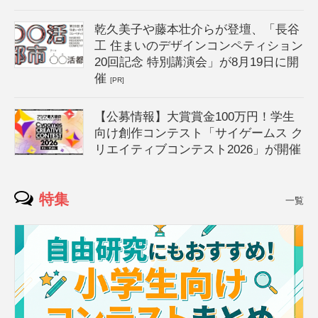
乾久美子や藤本壮介らが登壇、「長谷
工 住まいのデザインコンペティション
20回記念 特別講演会」が8月19日に開
催
[PR]
【公募情報】大賞賞金100万円！学生
向け創作コンテスト「サイゲームス ク
リエイティブコンテスト2026」が開催
特集
一覧