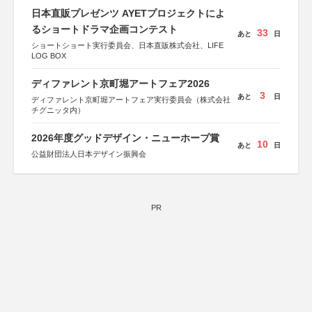
日本直販プレゼンツ AYETプロジェクトによ
るショートドラマ企画コンテスト
33
あと
日
ショートショート実行委員会、日本直販株式会社、LIFE
LOG BOX
ディファレント京町堀アートフェア2026
3
あと
日
ディファレント京町堀アートフェア実行委員会（株式会社
チグニッタ内）
2026年度グッドデザイン・ニューホープ賞
10
あと
日
公益財団法人日本デザイン振興会
PR