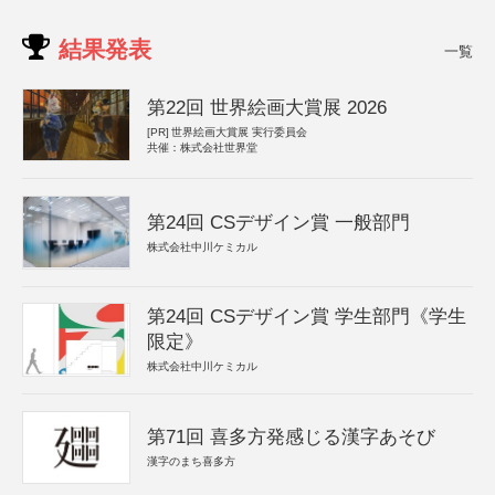
結果発表
一覧
第22回 世界絵画大賞展 2026
[PR]
世界絵画大賞展 実行委員会
共催：株式会社世界堂
第24回 CSデザイン賞 一般部門
株式会社中川ケミカル
第24回 CSデザイン賞 学生部門《学生
限定》
株式会社中川ケミカル
第71回 喜多方発感じる漢字あそび
漢字のまち喜多方