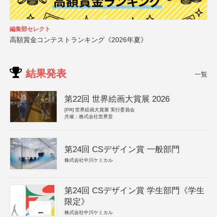
編集部セレクト
高額賞金コンテストランキング《2026年夏》
結果発表
一覧
第22回 世界絵画大賞展 2026
[PR]
世界絵画大賞展 実行委員会
共催：株式会社世界堂
第24回 CSデザイン賞 一般部門
株式会社中川ケミカル
第24回 CSデザイン賞 学生部門《学生
限定》
株式会社中川ケミカル