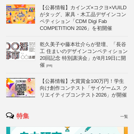
【公募情報】カインズ×コクヨ×VUILD
がタッグ、家具・木工品デザインコン
ペティション「CDM Digi Fab
COMPETITION 2026」を初開催
乾久美子や藤本壮介らが登壇、「長谷
工 住まいのデザインコンペティション
20回記念 特別講演会」が8月19日に開
催
[PR]
【公募情報】大賞賞金100万円！学生
向け創作コンテスト「サイゲームス ク
リエイティブコンテスト2026」が開催
特集
一覧