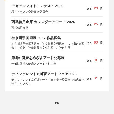
アセアンフォトコンテスト 2026
23
あと
日
堺・アセアン交流促進委員会
西武信用金庫 カレンダーアワード 2026
25
あと
日
西武信用金庫
神奈川県美術展 2027 作品募集
69
あと
日
神奈川県美術展委員会、神奈川県立県民ホール（指定管理
者：（公財）神奈川芸術文化財団）、神奈川県
第4回 健康をめざすアート公募展
8
あと
日
一般財団法人健康とアートを結ぶ会
ディファレント京町堀アートフェア2026
2
あと
日
ディファレント京町堀アートフェア実行委員会（株式会社
チグニッタ内）
PR