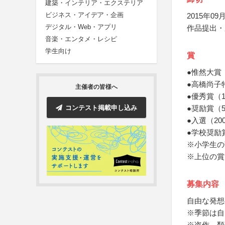
建築・インテリア・エクステリア
ビジネス・アイデア・企画
2015年09月
デジタル・Web・アプリ
作品提出・
音楽・エンタメ・レシピ
学生向け
賞
●惟然大賞
●高橋尚子
主催者の皆様へ
●優秀賞（
コンテスト掲載申し込み
●奨励賞（
●入選（20
●学校奨励
※小学生の
※上位の賞
募集内容
自由な発想
※季節は自
※盗作、類