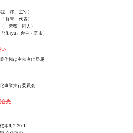
俳誌「澤」主宰）
（「群青」代表）
（「紫薇」同人）
「流 ryu」舎主・関市）
扱い
著作権は主催者に帰属
化事業実行委員会
問合先
本町2-30-1
館 文化課内