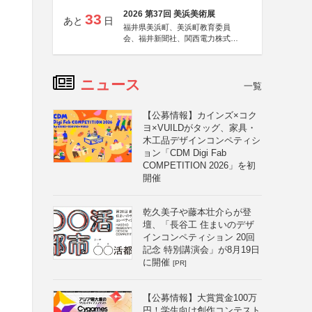
2026 第37回 美浜美術展
33
あと
日
福井県美浜町、美浜町教育委員
会、福井新聞社、関西電力株式会
社
ニュース
一覧
【公募情報】カインズ×コク
ヨ×VUILDがタッグ、家具・
木工品デザインコンペティシ
ョン「CDM Digi Fab
COMPETITION 2026」を初
開催
乾久美子や藤本壮介らが登
壇、「長谷工 住まいのデザ
インコンペティション 20回
記念 特別講演会」が8月19日
に開催
[PR]
【公募情報】大賞賞金100万
円！学生向け創作コンテスト