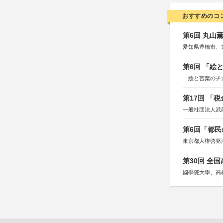
おすすめのコ
第6回 丸山
愛知県豊橋市、
第6回 「絵
「絵と言葉のチ
第17回 「
一般社団法人武
第6回「都民
東京都人権啓発
第30回 全
國學院大學、高