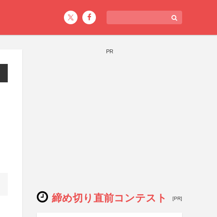
PR
締め切り直前コンテスト
[PR]