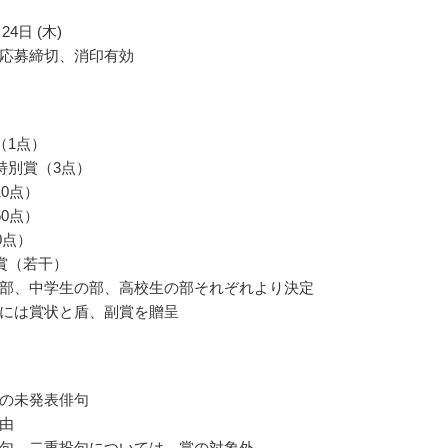
24日 (木)
応募締切、消印有効
（1点）
特別賞（3点）
10点）
50点）
0点）
賞（若干）
部、中学生の部、高校生の部それぞれより決定
には賞状と盾、副賞を贈呈
の未発表俳句
由
句、二重投句については、賞の対象外