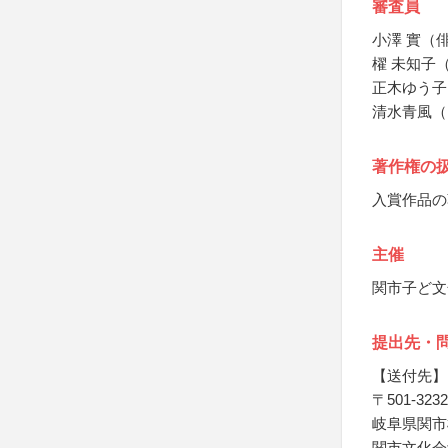
審査員
小澤 實（
櫂 未知子
正木ゆう子
清水青風（
著作権の
入賞作品の
主催
関市子ど文
提出先・
【送付先】
〒501-3232
岐阜県関市桜
関市文化会