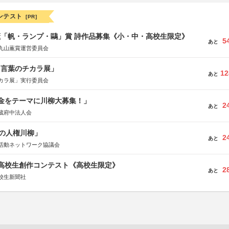
ンテスト
[PR]
薫「帆・ランプ・鷗」賞 詩作品募集《小・中・高校生限定》
5
あと
丸山薫賞運営委員会
と言葉のチカラ展」
12
あと
カラ展」実行委員会
税金をテーマに川柳大募集！」
2
あと
蔵府中法人会
の人権川柳」
2
あと
活動ネットワーク協議会
国高校生創作コンテスト《高校生限定》
2
あと
校生新聞社