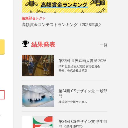
編集部セレクト
高額賞金コンテストランキング《2026年夏》
結果発表
一覧
第22回 世界絵画大賞展 2026
[PR]
世界絵画大賞展 実行委員会
共催：株式会社世界堂
第24回 CSデザイン賞 一般部
門
株式会社中川ケミカル
ク
第24回 CSデザイン賞 学生部
門《学生限定》