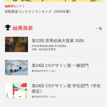
編集部セレクト
高額賞金コンテストランキング《2026年夏》
結果発表
一覧
第22回 世界絵画大賞展 2026
[PR]
世界絵画大賞展 実行委員会
共催：株式会社世界堂
第24回 CSデザイン賞 一般部門
株式会社中川ケミカル
第24回 CSデザイン賞 学生部門《学生
限定》
株式会社中川ケミカル