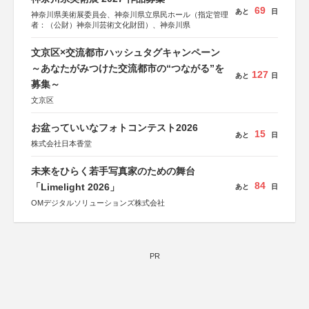
69
あと
日
神奈川県美術展委員会、神奈川県立県民ホール（指定管理
者：（公財）神奈川芸術文化財団）、神奈川県
文京区×交流都市ハッシュタグキャンペーン
～あなたがみつけた交流都市の“つながる”を
127
あと
日
募集～
文京区
お盆っていいなフォトコンテスト2026
15
あと
日
株式会社日本香堂
未来をひらく若手写真家のための舞台
84
「Limelight 2026」
あと
日
OMデジタルソリューションズ株式会社
PR