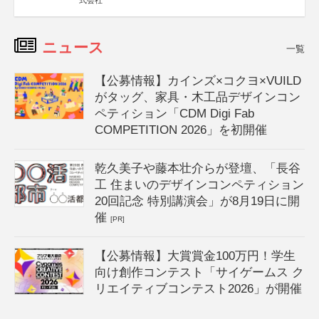
式会社
ニュース
一覧
【公募情報】カインズ×コクヨ×VUILD
がタッグ、家具・木工品デザインコン
ペティション「CDM Digi Fab
COMPETITION 2026」を初開催
乾久美子や藤本壮介らが登壇、「長谷
工 住まいのデザインコンペティション
20回記念 特別講演会」が8月19日に開
催
[PR]
【公募情報】大賞賞金100万円！学生
向け創作コンテスト「サイゲームス ク
リエイティブコンテスト2026」が開催