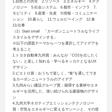
1.自然との共生 2.リソース 3.エネルギー 4.テク
ノロジー 5.社会システム 6.都市・インフラ 7.
モビリティ 8.産業・生産 9.情報・コミュニケー
ション 10.暮らし 11.ウェルビーイング 12.食
13.仕事
（2）Start small 「カーボンニュートラルなライフ
スタイルをデザインする」
※以下の課題テーマから一つを選択してアイデアを
考えること
1.トヨタ自動車九州賞：みんなが「CO2を出したく
ない」と楽しく知れる・学べるキッカケとなるUX
デザイン
2.ピエトロ賞：おうちで楽しく、“食”を通してでき
るカーボンニュートラルのアイデア
3.九州みらい建設グループ賞：循環する素材やエネ
ルギーを活用した、使い続けられる建築物のデザイ
ン
4.九州大学ネガティブエミッションテクノロジー
賞：空気をエネルギーに変えるマシーンと、その使