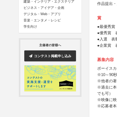
建築・インテリア・エクステリア
作品提出・
ビジネス・アイデア・企画
デジタル・Web・アプリ
賞
音楽・エンタメ・レシピ
●最優秀賞
学生向け
●優秀賞 
●入選 表
●企業賞 
主催者の皆様へ
コンテスト掲載申し込み
募集内容
ボーイスカ
※10～9
※他者の著
※過去に本
でも可）
※映像に映
※応募者本