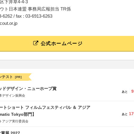
下井草4-4-3
ウト日本連盟 事務局広報担当 TR係
13-6262 / fax : 03-6913-6263
cout.or.jp
公式ホームページ
ンテスト
[PR]
グッドデザイン・ニューホープ賞
9
あと
本デザイン振興会
ートショート フィルムフェスティバル ＆ アジア
17
matic Tokyo部門】
あと
トアジア実行委員会
展 2027