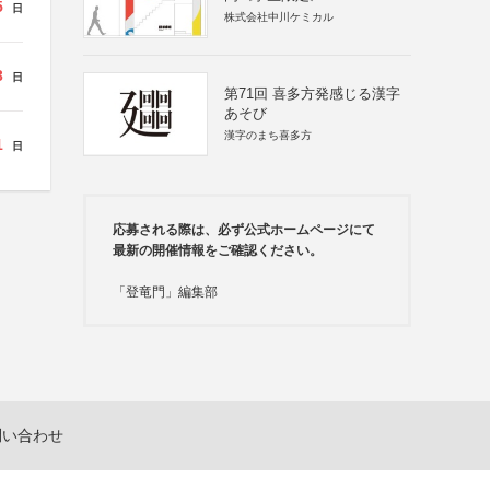
5
日
株式会社中川ケミカル
3
日
第71回 喜多方発感じる漢字
あそび
漢字のまち喜多方
1
日
応募される際は、必ず公式ホームページにて
最新の開催情報をご確認ください。
「登竜門」編集部
問い合わせ