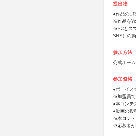
提出物
●作品のUR
※作品をY
※PCとス
SNS）の
参加方法
公式ホーム
参加資格
●ボーイス
※加盟員で
●本コンテ
●動画の投
※本コンテ
※応募者が