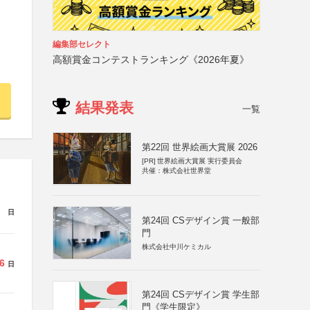
編集部セレクト
高額賞金コンテストランキング《2026年夏》
結果発表
一覧
第22回 世界絵画大賞展 2026
[PR]
世界絵画大賞展 実行委員会
共催：株式会社世界堂
日
第24回 CSデザイン賞 一般部
門
株式会社中川ケミカル
6
日
第24回 CSデザイン賞 学生部
門《学生限定》