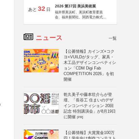
2026 第37回 美浜美術展
32
あと
日
福井県美浜町、美浜町教育委員
会、福井新聞社、関西電力株式会
社
ニュース
一覧
【公募情報】カインズ×コク
ヨ×VUILDがタッグ、家具・
木工品デザインコンペティシ
ョン「CDM Digi Fab
COMPETITION 2026」を初
開催
乾久美子や藤本壮介らが登
壇、「長谷工 住まいのデザ
品
インコンペティション 20回
記念 特別講演会」が8月19日
に開催
[PR]
【公募情報】大賞賞金100万
円！学生向け創作コンテスト