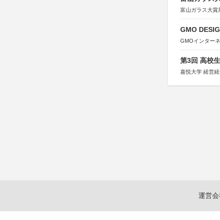
富山ガラス大賞
GMO DESIG
GMOインター
第3回 高校
嘉悦大学 経営
運営会