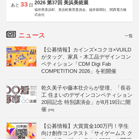
2026 第37回 美浜美術展
33
あと
日
福井県美浜町、美浜町教育委員会、福井新聞社、関西電力株
式会社
ニュース
一覧
【公募情報】カインズ×コクヨ×VUILD
がタッグ、家具・木工品デザインコン
ペティション「CDM Digi Fab
COMPETITION 2026」を初開催
乾久美子や藤本壮介らが登壇、「長谷
工 住まいのデザインコンペティション
20回記念 特別講演会」が8月19日に開
催
[PR]
【公募情報】大賞賞金100万円！学生
向け創作コンテスト「サイゲームス ク