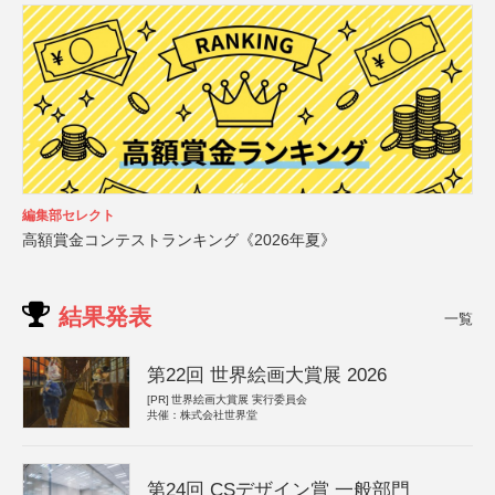
編集部セレクト
高額賞金コンテストランキング《2026年夏》
結果発表
一覧
第22回 世界絵画大賞展 2026
[PR]
世界絵画大賞展 実行委員会
共催：株式会社世界堂
第24回 CSデザイン賞 一般部門