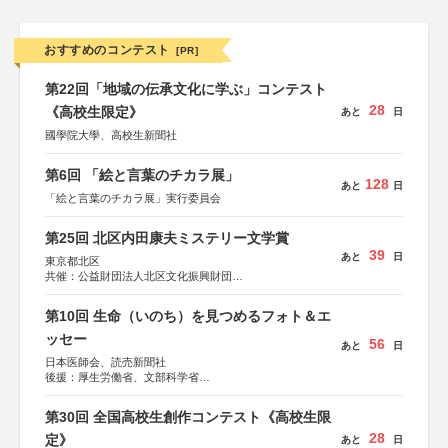
おすすめのコンテスト
[PR]
第22回「地域の伝承文化に学ぶ」コンテスト
28
《高校生限定》
あと
日
國學院大學、高校生新聞社
第6回 「絵と言葉のチカラ展」
128
あと
日
「絵と言葉のチカラ展」実行委員会
第25回 北区内田康夫ミステリー文学賞
39
あと
日
東京都北区
共催：公益財団法人北区文化振興財団
協力：一般財団法人内田康夫財団
協賛：株式会社実業之日本社
第10回 生命（いのち）を見つめるフォト＆エ
ッセー
56
あと
日
日本医師会、読売新聞社
後援：厚生労働省、文部科学省
協賛：東京海上日動火災保険株式会社、東京海上日動あん
しん生命保険株式会社
第30回 全国高校生創作コンテスト《高校生限
28
定》
あと
日