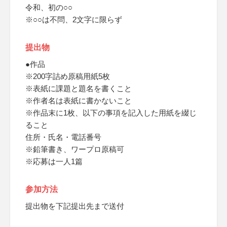
令和、初の○○
※○○は不問、2文字に限らず
提出物
●作品
※200字詰め原稿用紙5枚
※表紙に課題と題名を書くこと
※作者名は表紙に書かないこと
※作品末に1枚、以下の事項を記入した用紙を綴じ
ること
住所・氏名・電話番号
※鉛筆書き、ワープロ原稿可
※応募は一人1篇
参加方法
提出物を下記提出先まで送付