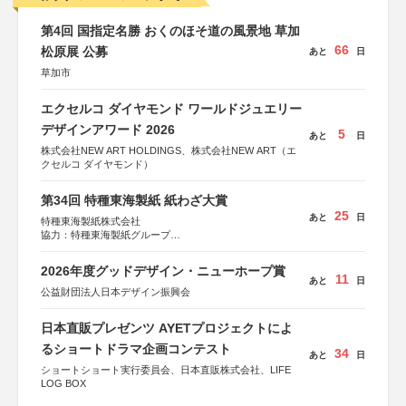
第4回 国指定名勝 おくのほそ道の風景地 草加
66
松原展 公募
あと
日
草加市
エクセルコ ダイヤモンド ワールドジュエリー
デザインアワード 2026
5
あと
日
株式会社NEW ART HOLDINGS、株式会社NEW ART（エ
クセルコ ダイヤモンド）
第34回 特種東海製紙 紙わざ大賞
25
あと
日
特種東海製紙株式会社
協力：特種東海製紙グループ
特別協賛：静岡県長泉町
2026年度グッドデザイン・ニューホープ賞
11
あと
日
公益財団法人日本デザイン振興会
日本直販プレゼンツ AYETプロジェクトによ
るショートドラマ企画コンテスト
34
あと
日
ショートショート実行委員会、日本直販株式会社、LIFE
LOG BOX