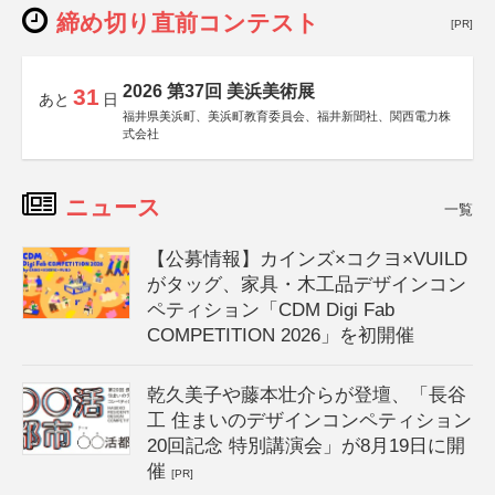
締め切り直前コンテスト
[PR]
2026 第37回 美浜美術展
31
あと
日
福井県美浜町、美浜町教育委員会、福井新聞社、関西電力株
式会社
ニュース
一覧
【公募情報】カインズ×コクヨ×VUILD
がタッグ、家具・木工品デザインコン
ペティション「CDM Digi Fab
COMPETITION 2026」を初開催
乾久美子や藤本壮介らが登壇、「長谷
工 住まいのデザインコンペティション
20回記念 特別講演会」が8月19日に開
催
[PR]