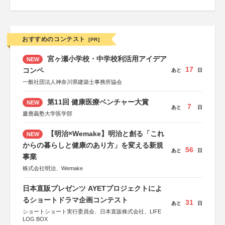
おすすめのコンテスト
[PR]
宮ヶ瀬小学校・中学校利活用アイデア
NEW
17
コンペ
あと
日
一般社団法人神奈川県建築士事務所協会
第11回 健康医療ベンチャー大賞
NEW
7
あと
日
慶應義塾大学医学部
【明治×Wemake】明治と創る「これ
NEW
からの暮らしと健康のあり方」を変える新規
56
あと
日
事業
株式会社明治、Wemake
日本直販プレゼンツ AYETプロジェクトによ
るショートドラマ企画コンテスト
31
あと
日
ショートショート実行委員会、日本直販株式会社、LIFE
LOG BOX