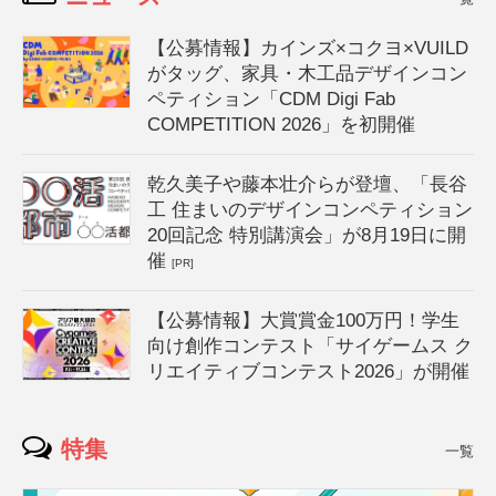
【公募情報】カインズ×コクヨ×VUILD
がタッグ、家具・木工品デザインコン
ペティション「CDM Digi Fab
COMPETITION 2026」を初開催
乾久美子や藤本壮介らが登壇、「長谷
工 住まいのデザインコンペティション
20回記念 特別講演会」が8月19日に開
催
[PR]
【公募情報】大賞賞金100万円！学生
向け創作コンテスト「サイゲームス ク
リエイティブコンテスト2026」が開催
特集
一覧