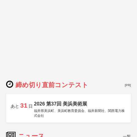
締め切り直前コンテスト
[PR]
2026 第37回 美浜美術展
31
あと
日
福井県美浜町、美浜町教育委員会、福井新聞社、関西電力株
式会社
ニュース
一覧