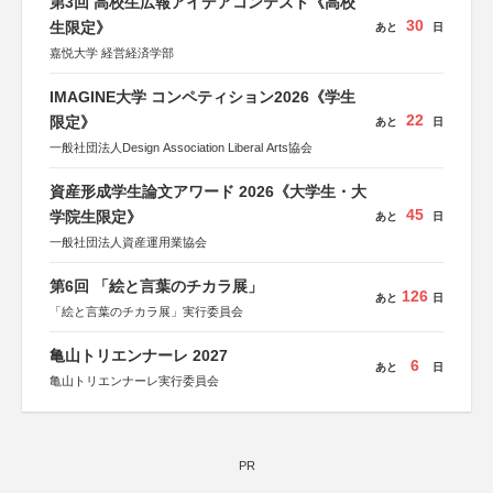
第3回 高校生広報アイデアコンテスト《高校
30
生限定》
あと
日
嘉悦大学 経営経済学部
IMAGINE大学 コンペティション2026《学生
22
限定》
あと
日
一般社団法人Design Association Liberal Arts協会
資産形成学生論文アワード 2026《大学生・大
45
学院生限定》
あと
日
一般社団法人資産運用業協会
第6回 「絵と言葉のチカラ展」
126
あと
日
「絵と言葉のチカラ展」実行委員会
亀山トリエンナーレ 2027
6
あと
日
亀山トリエンナーレ実行委員会
PR