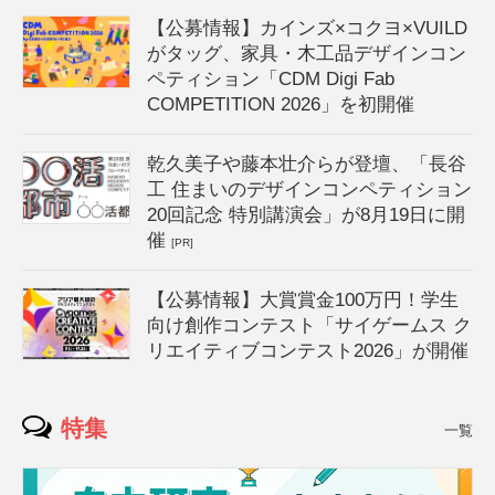
【公募情報】カインズ×コクヨ×VUILD
がタッグ、家具・木工品デザインコン
ペティション「CDM Digi Fab
COMPETITION 2026」を初開催
乾久美子や藤本壮介らが登壇、「長谷
工 住まいのデザインコンペティション
20回記念 特別講演会」が8月19日に開
催
[PR]
【公募情報】大賞賞金100万円！学生
向け創作コンテスト「サイゲームス ク
リエイティブコンテスト2026」が開催
特集
一覧