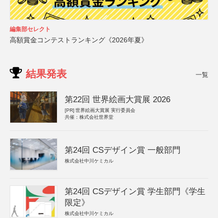
編集部セレクト
高額賞金コンテストランキング《2026年夏》
結果発表
一覧
第22回 世界絵画大賞展 2026
[PR]
世界絵画大賞展 実行委員会
共催：株式会社世界堂
第24回 CSデザイン賞 一般部門
株式会社中川ケミカル
第24回 CSデザイン賞 学生部門《学生
限定》
株式会社中川ケミカル