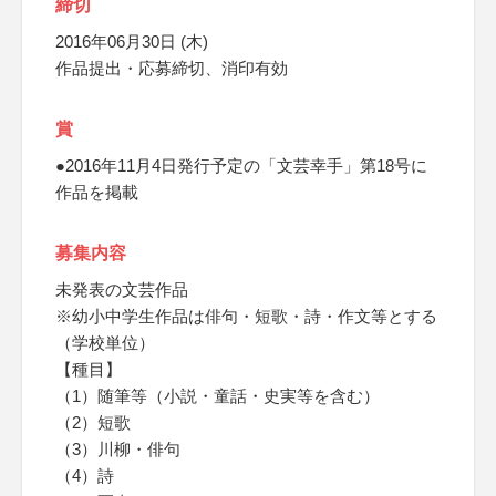
締切
2016年06月30日 (木)
作品提出・応募締切、消印有効
賞
●2016年11月4日発行予定の「文芸幸手」第18号に
作品を掲載
募集内容
未発表の文芸作品
※幼小中学生作品は俳句・短歌・詩・作文等とする
（学校単位）
【種目】
（1）随筆等（小説・童話・史実等を含む）
（2）短歌
（3）川柳・俳句
（4）詩