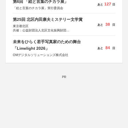
第6回 「絵と言葉のチカラ展」
127
あと
日
「絵と言葉のチカラ展」実行委員会
第25回 北区内田康夫ミステリー文学賞
38
あと
日
東京都北区
共催：公益財団法人北区文化振興財団
協力：一般財団法人内田康夫財団
協賛：株式会社実業之日本社
未来をひらく若手写真家のための舞台
84
「Limelight 2026」
あと
日
OMデジタルソリューションズ株式会社
PR