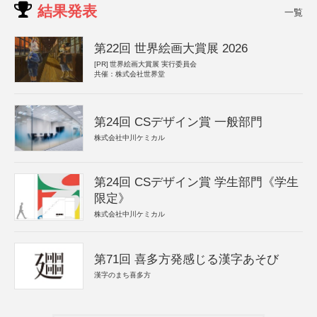
結果発表
一覧
第22回 世界絵画大賞展 2026
[PR]
世界絵画大賞展 実行委員会
共催：株式会社世界堂
第24回 CSデザイン賞 一般部門
株式会社中川ケミカル
第24回 CSデザイン賞 学生部門《学生
限定》
株式会社中川ケミカル
第71回 喜多方発感じる漢字あそび
漢字のまち喜多方