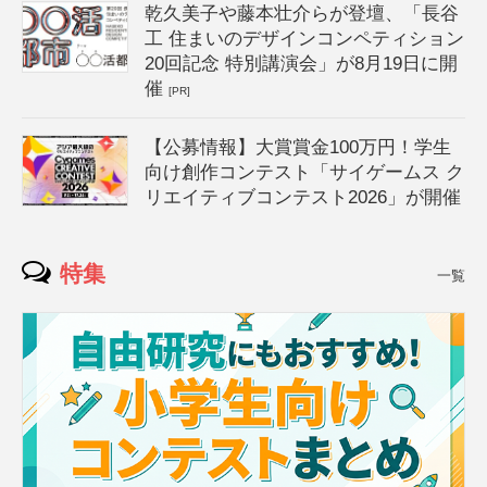
乾久美子や藤本壮介らが登壇、「長谷
工 住まいのデザインコンペティション
20回記念 特別講演会」が8月19日に開
催
[PR]
【公募情報】大賞賞金100万円！学生
向け創作コンテスト「サイゲームス ク
リエイティブコンテスト2026」が開催
特集
一覧