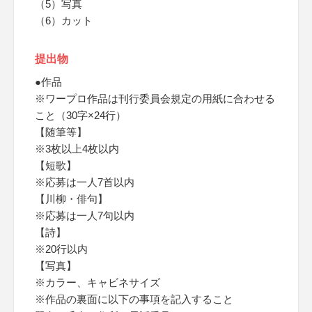
（5）写真
（6）カット
提出物
●作品
※ワープロ作品は刊行委員会規定の用紙に合わせる
こと（30字×24行）
【随筆等】
※3枚以上4枚以内
【短歌】
※応募は一人7首以内
【川柳・俳句】
※応募は一人7句以内
【詩】
※20行以内
【写真】
※カラー、キャビネサイズ
※作品の裏面に以下の事項を記入すること