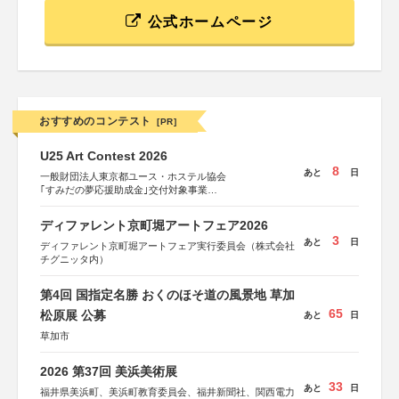
公式ホームページ
おすすめのコンテスト
[PR]
U25 Art Contest 2026
8
あと
日
一般財団法人東京都ユース・ホステル協会
｢すみだの夢応援助成金｣交付対象事業
すみだ五彩の芸術祭 連携企画
ディファレント京町堀アートフェア2026
3
あと
日
ディファレント京町堀アートフェア実行委員会（株式会社
チグニッタ内）
第4回 国指定名勝 おくのほそ道の風景地 草加
65
松原展 公募
あと
日
草加市
2026 第37回 美浜美術展
33
あと
日
福井県美浜町、美浜町教育委員会、福井新聞社、関西電力