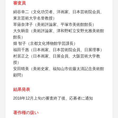
審査員
絹谷幸二（文化功労者、洋画家、日本芸術院会員、
東京芸術大学名誉教授）
草薙奈津子（美術評論家、平塚市美術館館長）
大矢鞆音（美術評論家、津和野町立安野光雅美術館
館長）
畑 智子（京都文化博物館学芸課長）
福田千惠（日本画家、日本芸術院会員、日展理事）
村居正之（日本画家、日展会員、大阪芸術大学教
授）
安田晴美（美術史家、福知山市佐藤太清記念美術館
顧問）
結果発表
2018年12月上旬の審査終了後、応募者に通知
著作権の扱い