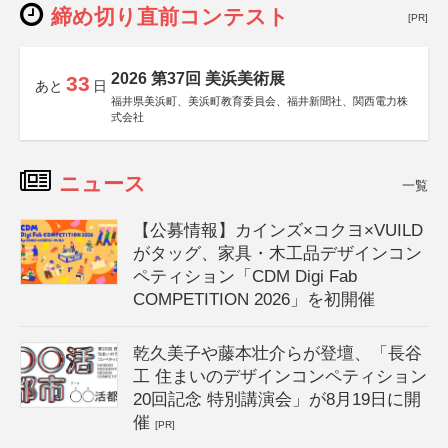
締め切り直前コンテスト
[PR]
2026 第37回 美浜美術展
33
あと
日
福井県美浜町、美浜町教育委員会、福井新聞社、関西電力株
式会社
ニュース
一覧
【公募情報】カインズ×コクヨ×VUILD
がタッグ、家具・木工品デザインコン
ペティション「CDM Digi Fab
COMPETITION 2026」を初開催
乾久美子や藤本壮介らが登壇、「長谷
工 住まいのデザインコンペティション
20回記念 特別講演会」が8月19日に開
催
[PR]