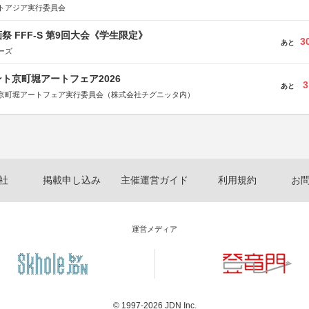
体連合会
トアジア実行委員会
合会
おこし”フェア」実行委員会
研究都市推進機構
祭 FFF-S 第9回大会《学生限定》
3
体連絡協議会
あと
ーズ
ト京町堀アートフェア2026
3
あと
京町堀アートフェア実行委員会（株式会社チグニッタ内）
社
掲載申し込み
主催運営ガイド
利用規約
お
運営メディア
© 1997-2026
JDN Inc.