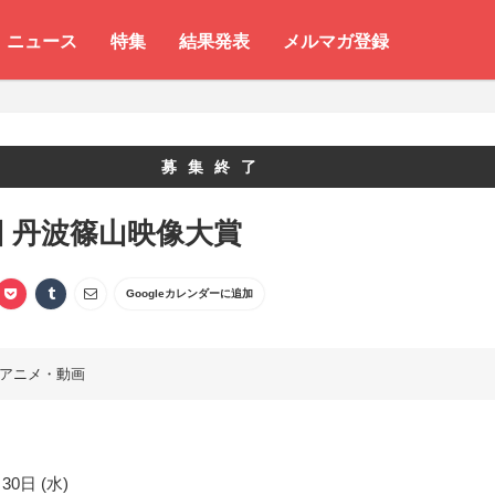
ニュース
特集
結果発表
メルマガ登録
募集終了
回 丹波篠山映像大賞
Googleカレンダーに追加
アニメ・動画
30日 (水)