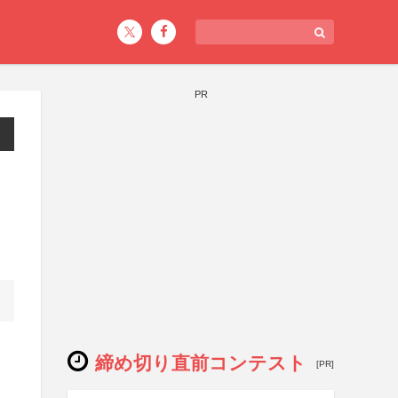
PR
締め切り直前コンテスト
[PR]