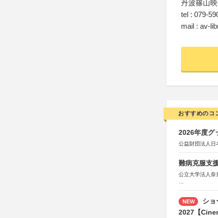
丹波篠山映
tel : 079-5
mail : av-l
おすすめのコ
2026年度
公益財団法人日
難病克服支援
公立大学法人奈
協力：読売新聞
後援：厚生労働
ショ
NEW
文部科学
奈良県
2027【Cine