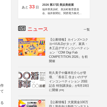
2026 第37回 美浜美術展
33
あと
日
福井県美浜町、美浜町教育委員
会、福井新聞社、関西電力株式会
社
ニュース
一覧
【公募情報】カインズ×コク
ヨ×VUILDがタッグ、家具・
木工品デザインコンペティシ
ョン「CDM Digi Fab
COMPETITION 2026」を初
開催
乾久美子や藤本壮介らが登
と
壇、「長谷工 住まいのデザ
インコンペティション 20回
、作
記念 特別講演会」が8月19日
に開催
[PR]
して
【公募情報】大賞賞金100万
ある
円！学生向け創作コンテスト