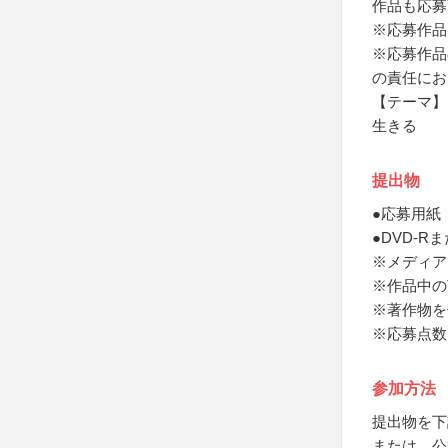
作品も応募
※応募作品
※応募作品
の責任にお
【テーマ】
生きる
提出物
●応募用紙
●DVD-R
※メディア
※作品中の
※著作物を
※応募点数
参加方法
提出物を下
または、公