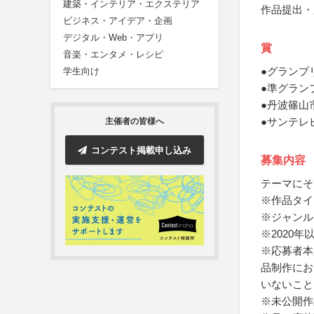
建築・インテリア・エクステリア
作品提出・
ビジネス・アイデア・企画
デジタル・Web・アプリ
賞
音楽・エンタメ・レシピ
●グランプ
学生向け
●準グラン
●丹波篠山
●サンテレ
主催者の皆様へ
コンテスト掲載申し込み
募集内容
テーマにそ
※作品タイ
※ジャンル
※2020
※応募者本
品制作にお
いないこと
※未公開作