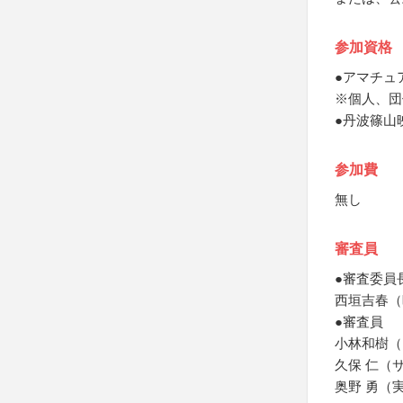
参加資格
●アマチュ
※個人、団
●丹波篠山
参加費
無し
審査員
●審査委員
西垣吉春（
●審査員
小林和樹（
久保 仁（
奥野 勇（