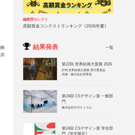
編集部セレクト
高額賞金コンテストランキング《2026年夏》
結果発表
上映
一覧
が共
第22回 世界絵画大賞展 2026
[PR]
世界絵画大賞展 実行委員会
共催：株式会社世界堂
第24回 CSデザイン賞 一般部
門
株式会社中川ケミカル
第24回 CSデザイン賞 学生部
門《学生限定》