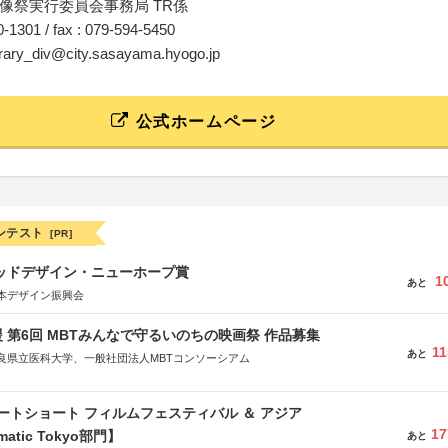
像祭実行委員会事務局 TR係
90-1301 / fax : 079-594-5450
ibrary_div@city.sasayama.hyogo.jp
公式ホームページ
ンテスト
[PR]
グッドデザイン・ニューホープ賞
1
あと
本デザイン振興会
 第6回 MBTみんなで守るいのちの映画祭 作品募集
11
あと
良県立医科大学、一般社団法人MBTコンソーシアム
社
省
ートショート フィルムフェスティバル ＆ アジア
省
17
matic Tokyo部門】
あと