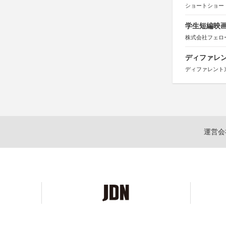
日本経済団
ショートショー
関西経済連
「“よい仕事
関西文化学術
学生短編映画
東京難病団
株式会社フェロ
ディファレン
ディファレント
運営会