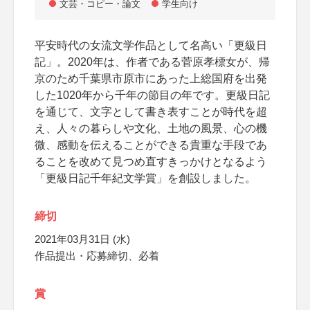
文芸・コピー・論文
学生向け
平安時代の女流文学作品として名高い「更級日
記」。2020年は
、作者である菅原孝標女が、帰
京のため千葉県市原市にあった上総
国府を出発
した1020年から千年の節目の年です。
更級日記
を通じて、文字として書き表すことが時代を超
え、
人々の暮らしや文化、土地の風景、心の機
微、感動を伝えることが
できる貴重な手段であ
ることを改めて見つめ直すきっかけとなるよ
う
「更級日記千年紀文学賞」を創設しました。
締切
2021年03月31日 (水)
作品提出・応募締切、必着
賞