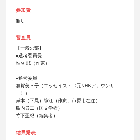
参加費
無し
審査員
【一般の部】
●選考委員長
椎名 誠（作家）
●選考委員
加賀美幸子（エッセイスト〈元NHKアナウンサ
ー〉）
岸本（下尾）静江（作家、市原市在住）
島内景二（国文学者）
竹下亜紀（編集者）
結果発表