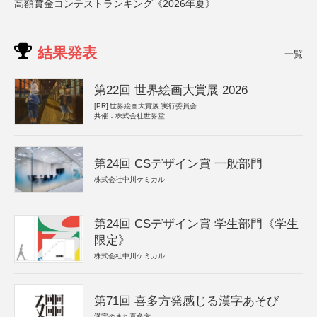
高額賞金コンテストランキング《2026年夏》
結果発表
一覧
第22回 世界絵画大賞展 2026
[PR]
世界絵画大賞展 実行委員会
共催：株式会社世界堂
第24回 CSデザイン賞 一般部門
株式会社中川ケミカル
第24回 CSデザイン賞 学生部門《学生
限定》
株式会社中川ケミカル
第71回 喜多方発感じる漢字あそび
漢字のまち喜多方