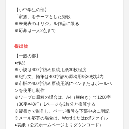
【小中学生の部】
「家族」をテーマとした短歌
※未発表のオリジナル作品に限る
※応募は一人2点まで
提出物
【一般の部】
●作品
※小説は400字詰め原稿用紙30枚程度
※紀行文、随筆は400字詰め原稿用紙30枚以内
※市販の400字詰め原稿用紙にペンまたはボールペ
ンを使用し制作
※ワープロ原稿の場合は、A4（横向き）で1200字
（30字×40行）1ページを3枚分と換算する
※縦書きで制作し、ページ番号を下部中央に明記
※メール応募の場合は、Wordまたはpdfファイル
●表紙（公式ホームページよりダウンロード）