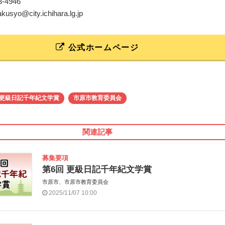
23-4946
akusyo@city.ichihara.lg.jp
公式ホームページ
更級日記千年紀文学賞
市原市教育委員会
関連記事
募集要項
第6回 更級日記千年紀文学賞
市原市、市原市教育委員会
2025/11/07 10:00