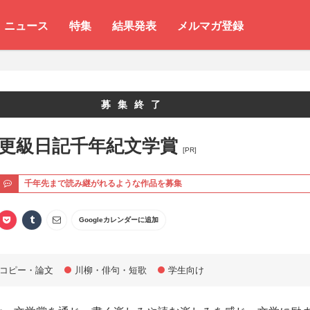
ニュース
特集
結果発表
メルマガ登録
募集終了
 更級日記千年紀文学賞
[PR]
ト
千年先まで読み継がれるような作品を募集
Googleカレンダーに追加
コピー・論文
川柳・俳句・短歌
学生向け