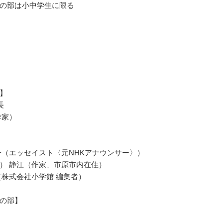
の部は小中学生に限る
】
長
作家）
子（エッセイスト〈元NHKアナウンサー〉）
） 静江（作家、市原市内在住）
（株式会社小学館 編集者）
の部】