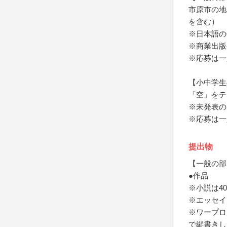
市原市の地
を含む）
※日本語の
※商業出版
※応募は一
【小中学生
「空」をテ
※未発表の
※応募は一
提出物
【一般の部
●作品
※小説は4
※エッセイ
※ワープロ
で縦書きし