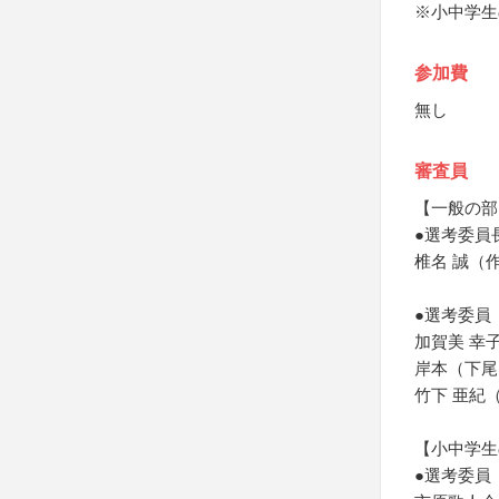
※小中学生
参加費
無し
審査員
【一般の部
●選考委員
椎名 誠（
●選考委員
加賀美 幸
岸本（下尾
竹下 亜紀
【小中学生
●選考委員