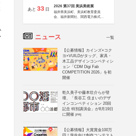
ま
2026 第37回 美浜美術展
33
と
あと
日
福井県美浜町、美浜町教育委員
会、福井新聞社、関西電力株式会
社
小
ニュース
マ
一覧
【公募情報】カインズ×コク
ヨ×VUILDがタッグ、家具・
木工品デザインコンペティシ
ョン「CDM Digi Fab
COMPETITION 2026」を初
開催
乾久美子や藤本壮介らが登
壇、「長谷工 住まいのデザ
インコンペティション 20回
記念 特別講演会」が8月19日
に開催
[PR]
【公募情報】大賞賞金100万
円！学生向け創作コンテスト