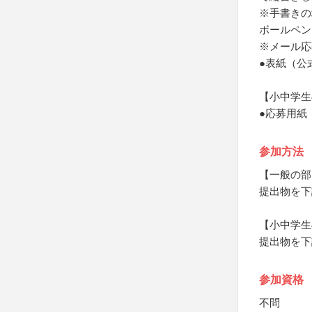
※手書きの
ボールペン
※メール応
●表紙（公
【小中学生
●応募用紙
参加方法
【一般の部
提出物を下
【小中学生
提出物を下
参加資格
不問