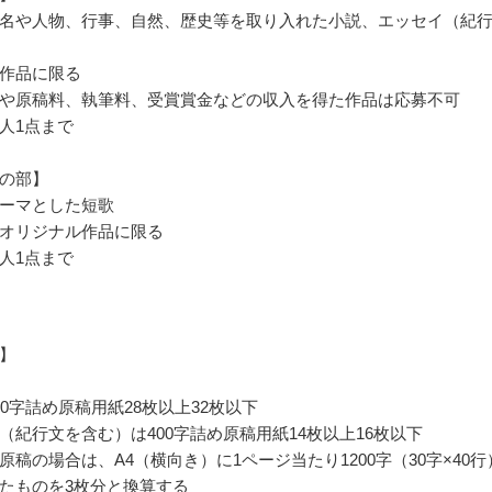
名や人物、行事、自然、歴史等を取り入れた小説、エッセイ（紀
作品に限る
や原稿料、執筆料、受賞賞金などの収入を得た作品は応募不可
人1点まで
の部】
ーマとした短歌
オリジナル作品に限る
人1点まで
】
00字詰め原稿用紙28枚以上32枚以下
（紀行文を含む）は400字詰め原稿用紙14枚以上16枚以下
原稿の場合は、A4（横向き）に1ページ当たり1200字（30字×40行
たものを3枚分と換算する