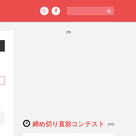
PR
締め切り直前コンテスト
[PR]