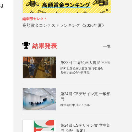
は
編集部セレクト
高額賞金コンテストランキング《2026年夏》
結果発表
一覧
第22回 世界絵画大賞展 2026
[PR]
世界絵画大賞展 実行委員会
共催：株式会社世界堂
第24回 CSデザイン賞 一般部
門
株式会社中川ケミカル
第24回 CSデザイン賞 学生部
門《学生限定》