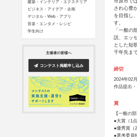
市原市で
建築・インテリア・エクステリア
され心豊
ビジネス・アイデア・企画
を目指し、
デジタル・Web・アプリ
す。
音楽・エンタメ・レシピ
「一般の
学生向け
説、エッ
とした短
千年先ま
主催者の皆様へ
コンテスト掲載申し込み
締切
2024年02月
作品提出・
賞
【一般の部
●大賞（1
●優秀賞（
●選考委員