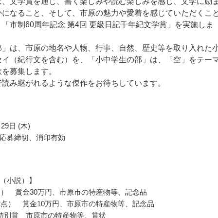
は、文学賞を通じ、書く楽しみや読む楽しみを感じ、文学に励
かになること、そして、市原の魅力や愛着を感じていただくこ
「市制60周年記念 第4回 更級日記千年紀文学賞」を実施しま
部」は、市原の地名や人物、行事、自然、歴史等を取り入れた
セイ（紀行文を含む）を、「小中学生の部」は、「空」をテー
歌を募集します。
で読み継がれるような傑作をお待ちしています。
29日 (木)
応募締切、消印有効
（小説）】
点） 賞金30万円、市原市の特産物等、記念品
2点） 賞金10万円、市原市の特産物等、記念品
特別賞 市原市の特産物等、賞状