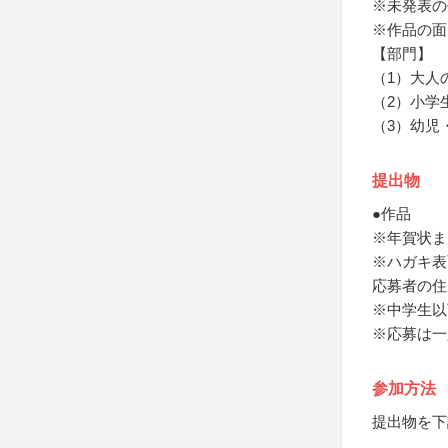
※未発表の
※作品の面
【部門】
（1）大人
（2）小学
（3）幼児
提出物
●作品
※年賀状ま
※ハガキ表
応募者の住
※中学生以
※応募は一
参加方法
提出物を下