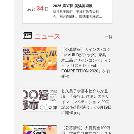
2026 第37回 美浜美術展
34
あと
日
福井県美浜町、美浜町教育委員
会、福井新聞社、関西電力株式会
社
ニュース
一覧
【公募情報】カインズ×コク
ヨ×VUILDがタッグ、家具・
木工品デザインコンペティシ
ョン「CDM Digi Fab
COMPETITION 2026」を初
開催
乾久美子や藤本壮介らが登
壇、「長谷工 住まいのデザ
インコンペティション 20回
記念 特別講演会」が8月19日
に開催
[PR]
【公募情報】大賞賞金100万
円！学生向け創作コンテスト