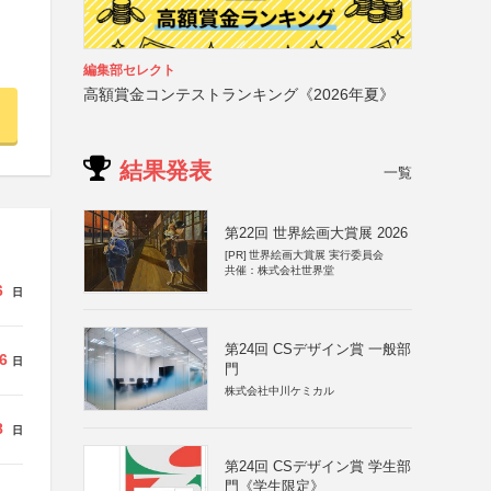
編集部セレクト
高額賞金コンテストランキング《2026年夏》
結果発表
一覧
第22回 世界絵画大賞展 2026
[PR]
世界絵画大賞展 実行委員会
共催：株式会社世界堂
6
日
第24回 CSデザイン賞 一般部
6
日
門
株式会社中川ケミカル
8
日
第24回 CSデザイン賞 学生部
門《学生限定》