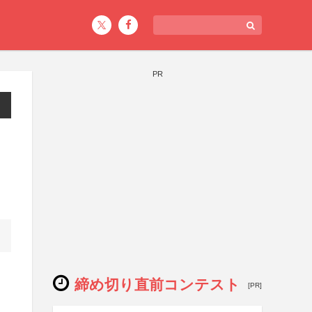
PR
締め切り直前コンテスト
[PR]