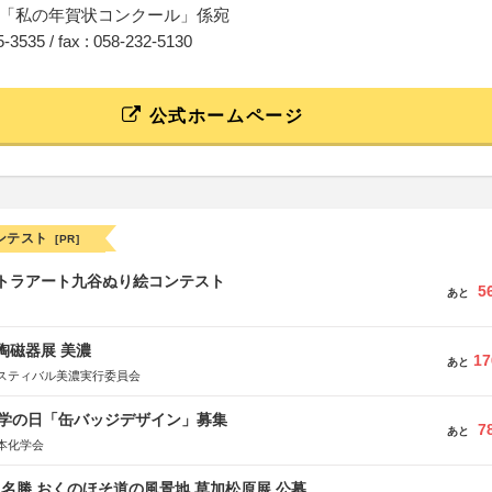
「私の年賀状コンクール」係宛
95-3535 / fax : 058-232-5130
公式ホームページ
ンテスト
[PR]
ルトラアート九谷ぬり絵コンテスト
5
あと
際陶磁器展 美濃
17
あと
スティバル美濃実行委員会
 化学の日「缶バッジデザイン」募集
7
あと
本化学会
定名勝 おくのほそ道の風景地 草加松原展 公募