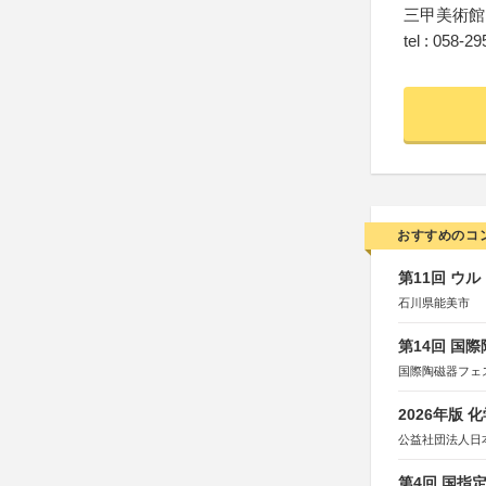
三甲美術館
tel : 058-2
おすすめのコ
第11回 ウ
石川県能美市
第14回 国
国際陶磁器フェ
2026年版
公益社団法人日
第4回 国指