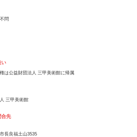
不問
扱い
権は公益財団法人 三甲美術館に帰属
人 三甲美術館
問合先
市長良福土山3535