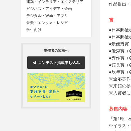
建築・インテリア・エクステリア
作品提出・
ビジネス・アイデア・企画
デジタル・Web・アプリ
賞
音楽・エンタメ・レシピ
●日本郵便
学生向け
●日本郵便
●最優秀賞
●優秀賞（
主催者の皆様へ
●秀作賞（
コンテスト掲載申し込み
●館長賞（
●辰年賞（
※全応募作
※来館の参
※入賞者に
募集内容
「第16回
※イラスト