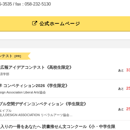
95-3535 / fax : 058-232-5130
公式ホームページ
ンテスト
[PR]
生広報アイデアコンテスト《高校生限定》
3
あと
経済学部
大学 コンペティション2026《学生限定》
2
あと
Association Liberal Arts協会
イブル空間デザインコンペティション《学生限定》
2
あと
エイブル
DESIGN ASSOCIATION リベラルアーツ協会
COMPANY株式会社
に入りの一冊をあなたへ 読書推せん文コンクール《小・中学生限