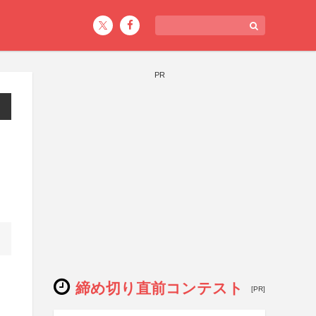
PR
締め切り直前コンテスト
[PR]