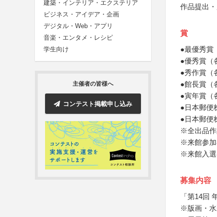
建築・インテリア・エクステリア
作品提出・
ビジネス・アイデア・企画
デジタル・Web・アプリ
賞
音楽・エンタメ・レシピ
●最優秀賞
学生向け
●優秀賞（
●秀作賞（
●館長賞（
主催者の皆様へ
●寅年賞（
コンテスト掲載申し込み
●日本郵便
●日本郵便
※全出品作
※来館参加
※来館入選
募集内容
「第14回
※版画・水