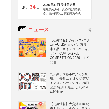
2026 第37回 美浜美術展
34
あと
日
福井県美浜町、美浜町教育委員
会、福井新聞社、関西電力株式会
社
ニュース
一覧
【公募情報】カインズ×コク
ヨ×VUILDがタッグ、家具・
木工品デザインコンペティシ
ョン「CDM Digi Fab
COMPETITION 2026」を初
開催
乾久美子や藤本壮介らが登
壇、「長谷工 住まいのデザ
インコンペティション 20回
記念 特別講演会」が8月19日
に開催
[PR]
【公募情報】大賞賞金100万
円！学生向け創作コンテスト