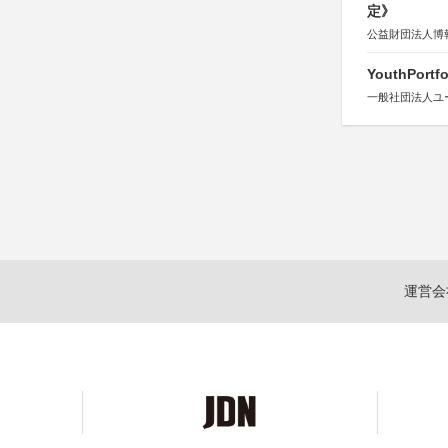
定》
公益財団法人博
YouthPortfo
一般社団法人ユ
運営会