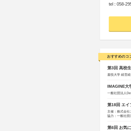
tel : 058-2
おすすめのコ
第3回 高校
嘉悦大学 経営
IMAGINE
一般社団法人Design 
第18回 エ
主催：株式会社
協力：一般社団法人
運営：TOKYO 
第6回 お気