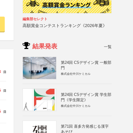
編集部セレクト
高額賞金コンテストランキング《2026年夏》
結果発表
一覧
第24回 CSデザイン賞 一般部
門
3
日
株式会社中川ケミカル
5
日
第24回 CSデザイン賞 学生部
門《学生限定》
株式会社中川ケミカル
5
日
第71回 喜多方発感じる漢字
あそび