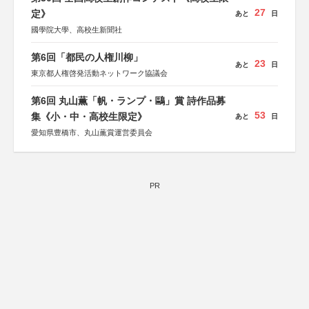
27
定》
あと
日
國學院大學、高校生新聞社
第6回「都民の人権川柳」
23
あと
日
東京都人権啓発活動ネットワーク協議会
第6回 丸山薫「帆・ランプ・鷗」賞 詩作品募
53
集《小・中・高校生限定》
あと
日
愛知県豊橋市、丸山薫賞運営委員会
PR