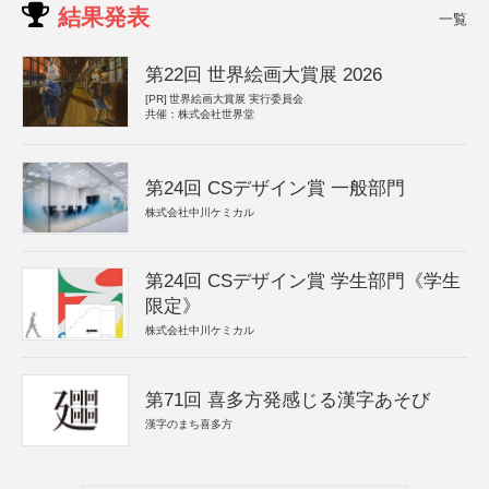
結果発表
一覧
第22回 世界絵画大賞展 2026
[PR]
世界絵画大賞展 実行委員会
共催：株式会社世界堂
第24回 CSデザイン賞 一般部門
株式会社中川ケミカル
第24回 CSデザイン賞 学生部門《学生
限定》
株式会社中川ケミカル
第71回 喜多方発感じる漢字あそび
漢字のまち喜多方