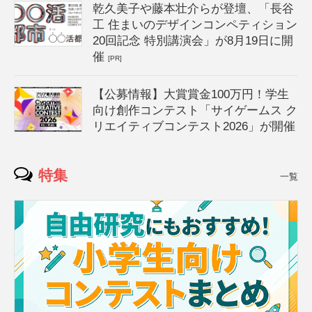
乾久美子や藤本壮介らが登壇、「長谷
工 住まいのデザインコンペティション
20回記念 特別講演会」が8月19日に開
催
[PR]
【公募情報】大賞賞金100万円！学生
向け創作コンテスト「サイゲームス ク
リエイティブコンテスト2026」が開催
特集
一覧