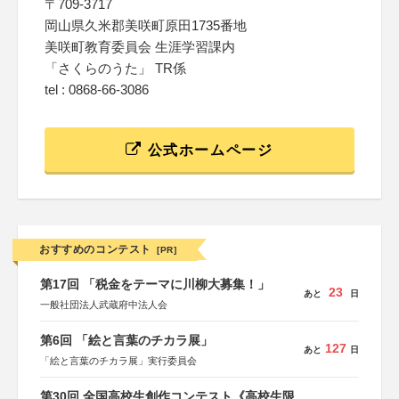
〒709-3717
岡山県久米郡美咲町原田1735番地
美咲町教育委員会 生涯学習課内
「さくらのうた」 TR係
tel : 0868-66-3086
公式ホームページ
おすすめのコンテスト
[PR]
第17回 「税金をテーマに川柳大募集！」
23
あと
日
一般社団法人武蔵府中法人会
第6回 「絵と言葉のチカラ展」
127
あと
日
「絵と言葉のチカラ展」実行委員会
第30回 全国高校生創作コンテスト《高校生限