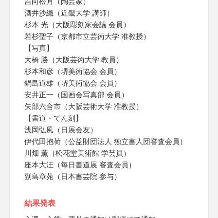
吉向松月（陶芸家）
酒井沙織（近畿大学 講師）
杉本 光（大阪彫刻家会議 会員）
若杉聖子（京都市立芸術大学 准教授）
【写真】
大橋 勝（大阪芸術大学 教員）
杉本和彦（堺美術協会 会員）
鍋島道雄（堺美術協会 会員）
安井正一（国画会写真部 会員）
矢部六合市（大阪芸術大学 准教授）
【書道・てん刻】
浅岡弘風（日展会友）
伊代田抱荷（公益財団法人 独立書人団審査会員）
川畑 薫（松花堂美術館 学芸員）
座本大汪（毎日書道展 審査会員）
副島章苑（日本書芸院 参与）
結果発表