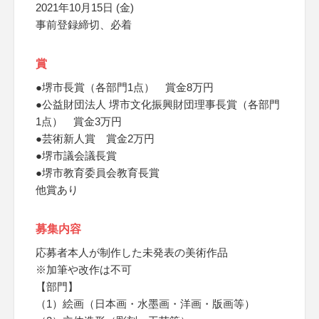
2021年10月15日 (金)
事前登録締切、必着
賞
●堺市長賞（各部門1点） 賞金8万円
●公益財団法人 堺市文化振興財団理事長賞（各部門
1点） 賞金3万円
●芸術新人賞 賞金2万円
●堺市議会議長賞
●堺市教育委員会教育長賞
他賞あり
募集内容
応募者本人が制作した未発表の美術作品
※加筆や改作は不可
【部門】
（1）絵画（日本画・水墨画・洋画・版画等）