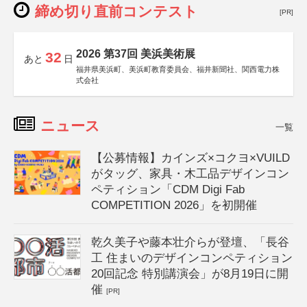
締め切り直前コンテスト
[PR]
2026 第37回 美浜美術展
32
あと
日
福井県美浜町、美浜町教育委員会、福井新聞社、関西電力株
式会社
ニュース
一覧
【公募情報】カインズ×コクヨ×VUILD
がタッグ、家具・木工品デザインコン
ペティション「CDM Digi Fab
COMPETITION 2026」を初開催
乾久美子や藤本壮介らが登壇、「長谷
工 住まいのデザインコンペティション
20回記念 特別講演会」が8月19日に開
催
[PR]