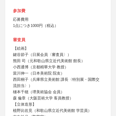
参加費
応募費用
1点につき1000円（税込）
審査員
【絵画】
鍵谷節子（日展会員〈審査員〉）
熊田 司（元和歌山県立近代美術館 館長）
小西通博（京都精華大学 教授）
當川伸一（日本美術院 院友）
西田桐子（兵庫県立美術館 課長〈特別展・国際交
流担当〉）
樋本千穂（堺美術協会 会員）
森 倫章（大阪芸術大学 客員教授）
【立体造形】
植野比佐見（和歌山県立近代美術館 学芸員）