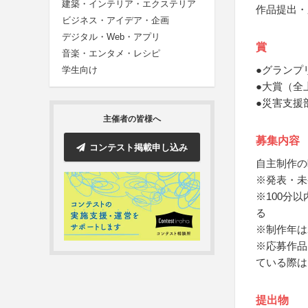
建築・インテリア・エクステリア
作品提出・
ビジネス・アイデア・企画
デジタル・Web・アプリ
賞
音楽・エンタメ・レシピ
●グランプ
学生向け
●大賞（全
●災害支援
主催者の皆様へ
募集内容
コンテスト掲載申し込み
自主制作の
※発表・未
※100分
る
※制作年は
※応募作品
ている際は
提出物