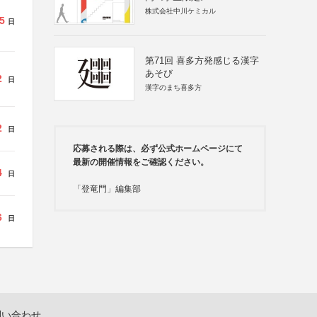
株式会社中川ケミカル
5
日
第71回 喜多方発感じる漢字
あそび
2
日
漢字のまち喜多方
2
日
応募される際は、必ず公式ホームページにて
最新の開催情報をご確認ください。
4
日
「登竜門」編集部
6
日
問い合わせ