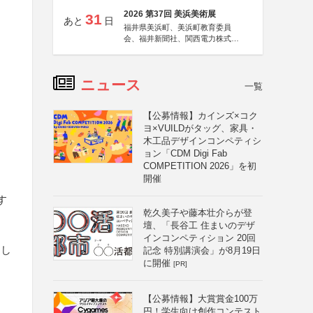
2026 第37回 美浜美術展
31
あと
日
福井県美浜町、美浜町教育委員
会、福井新聞社、関西電力株式会
社
ニュース
一覧
【公募情報】カインズ×コク
ヨ×VUILDがタッグ、家具・
木工品デザインコンペティシ
ョン「CDM Digi Fab
COMPETITION 2026」を初
開催
す
乾久美子や藤本壮介らが登
壇、「長谷工 住まいのデザ
インコンペティション 20回
用し
記念 特別講演会」が8月19日
に開催
[PR]
【公募情報】大賞賞金100万
円！学生向け創作コンテスト