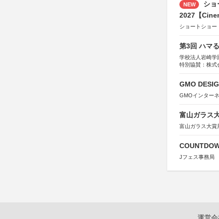
ショ
NEW
2027【Cine
ショートショー
第3回 ハマ
学校法人岩崎学
特別協賛：株式
GMO DESIG
GMOインター
富山ガラス大賞
富山ガラス大賞
COUNTDO
Jフェス事務局
運営会