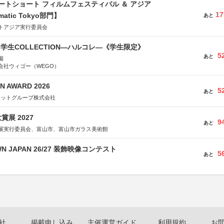
ートショート フィルムフェスティバル ＆ アジア
17
matic Tokyo部門】
あと
トアジア実行委員会
る学生COLLECTION―ハルコレ―《学生限定》
5
あと
園
会社ウィゴー（WEGO）
N AWARD 2026
5
あと
ネットグループ株式会社
展 2027
9
あと
展実行委員会、富山市、富山市ガラス美術館
WN JAPAN 26/27 装飾映像コンテスト
5
あと
社
掲載申し込み
主催運営ガイド
利用規約
お