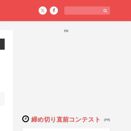
PR
締め切り直前コンテスト
[PR]