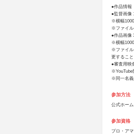
●作品情報
●監督画像 
※横幅100
※ファイル
●作品画像 
※横幅100
※ファイル
更すること
●審査用映
※YouTu
※同一名義
参加方法
公式ホーム
参加資格
プロ・アマ