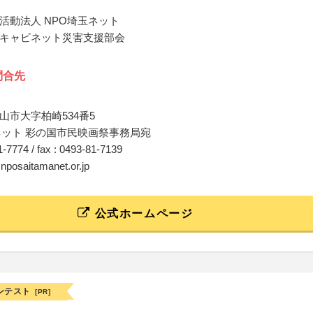
活動法人 NPO埼玉ネット
キャビネット災害支援部会
問合先
山市大字柏崎534番5
ネット 彩の国市民映画祭事務局宛
81-7774 / fax : 0493-81-7139
@nposaitamanet.or.jp
公式ホームページ
ンテスト
[PR]