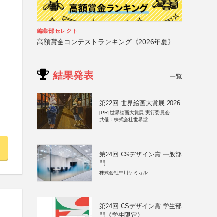
編集部セレクト
高額賞金コンテストランキング《2026年夏》
結果発表
一覧
第22回 世界絵画大賞展 2026
[PR]
世界絵画大賞展 実行委員会
共催：株式会社世界堂
第24回 CSデザイン賞 一般部
門
株式会社中川ケミカル
第24回 CSデザイン賞 学生部
門《学生限定》