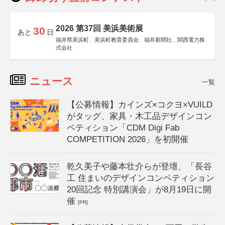
2026 第37回 美浜美術展
30
あと
日
福井県美浜町、美浜町教育委員会、福井新聞社、関西電力株
式会社
ニュース
一覧
【公募情報】カインズ×コクヨ×VUILD
がタッグ、家具・木工品デザインコン
ペティション「CDM Digi Fab
COMPETITION 2026」を初開催
乾久美子や藤本壮介らが登壇、「長谷
工 住まいのデザインコンペティション
20回記念 特別講演会」が8月19日に開
催
[PR]