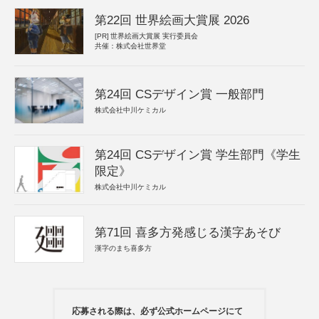
第22回 世界絵画大賞展 2026
[PR]
世界絵画大賞展 実行委員会
共催：株式会社世界堂
第24回 CSデザイン賞 一般部門
株式会社中川ケミカル
第24回 CSデザイン賞 学生部門《学生
限定》
株式会社中川ケミカル
第71回 喜多方発感じる漢字あそび
漢字のまち喜多方
応募される際は、必ず公式ホームページにて