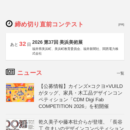
締め切り直前コンテスト
[PR]
2026 第37回 美浜美術展
32
あと
日
福井県美浜町、美浜町教育委員会、福井新聞社、関西電力株
式会社
ニュース
一覧
【公募情報】カインズ×コクヨ×VUILD
がタッグ、家具・木工品デザインコン
ペティション「CDM Digi Fab
COMPETITION 2026」を初開催
乾久美子や藤本壮介らが登壇、「長谷
工 住まいのデザインコンペティション