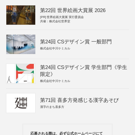
第22回 世界絵画大賞展 2026
[PR]
世界絵画大賞展 実行委員会
共催：株式会社世界堂
第24回 CSデザイン賞 一般部門
株式会社中川ケミカル
第24回 CSデザイン賞 学生部門《学生
限定》
株式会社中川ケミカル
第71回 喜多方発感じる漢字あそび
漢字のまち喜多方
応募される際は、必ず公式ホームページにて