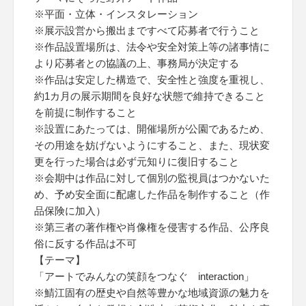
※平面・立体・インスタレーション
※展示設営から搬出まですべて応募者で行うこと
※作品設置場所は、法令や安全対策上等の諸事情に
より応募者との協議の上、事務局が決定する
※作品は安定した構造で、安全性と強度を重視し、
約1カ月の展示期間を良好な状態で維持できること
を前提に制作すること
※設置にあたっては、開催場所が公園であるため、
その用途を妨げないようにすること、また、現状変
更を行った場合は必ず元知りに復旧すること
※会期中は作品に対して個別の監視員はつかないた
め、予め安全面に配慮した作品を制作すること（作
品保険に加入）
※第三者の著作権や肖像権を侵害する作品、公序良
俗に反する作品は不可
【テーマ】
「アートでみんなの笑顔をつなぐ interaction」
※鯖江固有の歴史や自然等豊かな地域資源の魅力を