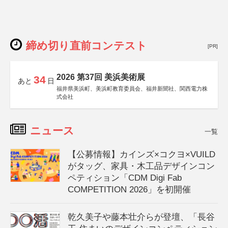
締め切り直前コンテスト
[PR]
2026 第37回 美浜美術展
34
あと
日
福井県美浜町、美浜町教育委員会、福井新聞社、関西電力株
式会社
ニュース
一覧
【公募情報】カインズ×コクヨ×VUILD
がタッグ、家具・木工品デザインコン
ペティション「CDM Digi Fab
COMPETITION 2026」を初開催
乾久美子や藤本壮介らが登壇、「長谷