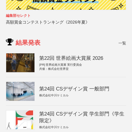
編集部セレクト
高額賞金コンテストランキング《2026年夏》
結果発表
一覧
第22回 世界絵画大賞展 2026
[PR]
世界絵画大賞展 実行委員会
共催：株式会社世界堂
第24回 CSデザイン賞 一般部門
株式会社中川ケミカル
第24回 CSデザイン賞 学生部門《学生
限定》
株式会社中川ケミカル