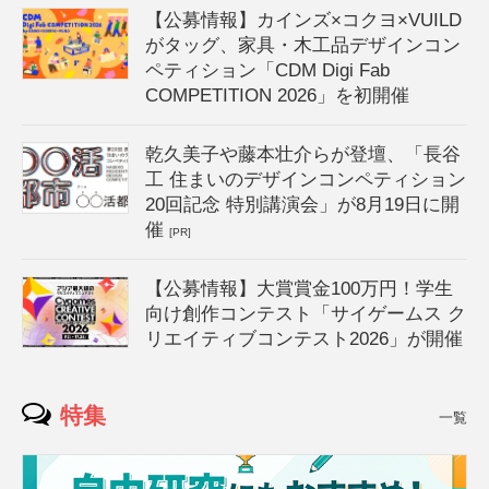
【公募情報】カインズ×コクヨ×VUILD
がタッグ、家具・木工品デザインコン
ペティション「CDM Digi Fab
COMPETITION 2026」を初開催
乾久美子や藤本壮介らが登壇、「長谷
工 住まいのデザインコンペティション
20回記念 特別講演会」が8月19日に開
催
[PR]
【公募情報】大賞賞金100万円！学生
向け創作コンテスト「サイゲームス ク
リエイティブコンテスト2026」が開催
特集
一覧