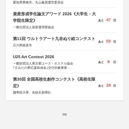
愛知県豊橋市、丸山薫賞運営委員会
資産形成学生論文アワード 2026《大学生・大
47
学院生限定》
あと
日
一般社団法人資産運用業協会
第11回 ウルトラアート九谷ぬり絵コンテスト
55
あと
日
石川県能美市
U25 Art Contest 2026
8
あと
日
一般財団法人東京都ユース・ホステル協会
｢すみだの夢応援助成金｣交付対象事業
すみだ五彩の芸術祭 連携企画
第30回 全国高校生創作コンテスト《高校生限
28
定》
あと
日
國學院大學、高校生新聞社
PR