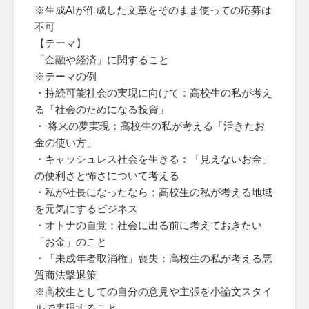
※生成AIが作成した文章をそのまま使っての応募は
不可
【テーマ】
「金融や経済」に関すること
※テーマの例
・持続可能社会の実現に向けて：高校生の私が考え
る「社会のためになる投資」
・ 将来の夢実現：高校生の私が考える「活きたお
金の使い方」
・キャッシュレス社会を生きる：「見えないお金」
の便利さと怖さについて考える
・私が社長になったなら：高校生の私が考える地域
を元気にするビジネス
・オトナの自覚：社会に出る前に考えておきたい
「お金」のこと
・「未成年者取消権」喪失：高校生の私が考える悪
質商法撃退策
※高校生としての自分の意見や主張を小論文スタイ
ルで表現すること