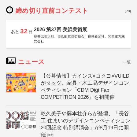
締め切り直前コンテスト
[PR]
2026 第37回 美浜美術展
32
あと
日
福井県美浜町、美浜町教育委員会、福井新聞社、関西電力株
式会社
ニュース
一覧
【公募情報】カインズ×コクヨ×VUILD
がタッグ、家具・木工品デザインコン
ペティション「CDM Digi Fab
COMPETITION 2026」を初開催
乾久美子や藤本壮介らが登壇、「長谷
工 住まいのデザインコンペティション
20回記念 特別講演会」が8月19日に開
催
[PR]