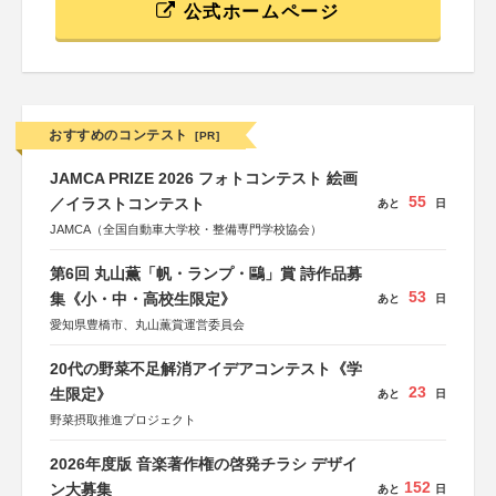
公式ホームページ
おすすめのコンテスト
[PR]
JAMCA PRIZE 2026 フォトコンテスト 絵画
55
／イラストコンテスト
あと
日
JAMCA（全国自動車大学校・整備専門学校協会）
第6回 丸山薫「帆・ランプ・鷗」賞 詩作品募
53
集《小・中・高校生限定》
あと
日
愛知県豊橋市、丸山薫賞運営委員会
20代の野菜不足解消アイデアコンテスト《学
23
生限定》
あと
日
野菜摂取推進プロジェクト
2026年度版 音楽著作権の啓発チラシ デザイ
152
ン大募集
あと
日