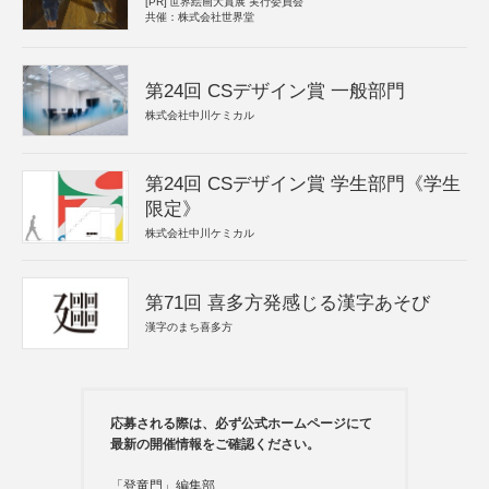
[PR]
世界絵画大賞展 実行委員会
共催：株式会社世界堂
第24回 CSデザイン賞 一般部門
株式会社中川ケミカル
第24回 CSデザイン賞 学生部門《学生
限定》
株式会社中川ケミカル
第71回 喜多方発感じる漢字あそび
漢字のまち喜多方
応募される際は、必ず公式ホームページにて
最新の開催情報をご確認ください。
「登竜門」編集部