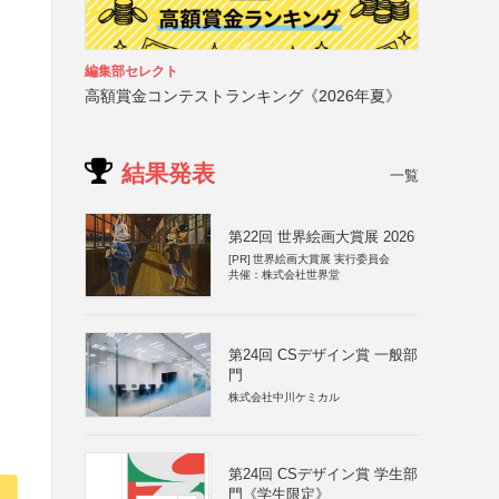
編集部セレクト
高額賞金コンテストランキング《2026年夏》
結果発表
一覧
第22回 世界絵画大賞展 2026
[PR]
世界絵画大賞展 実行委員会
共催：株式会社世界堂
第24回 CSデザイン賞 一般部
門
株式会社中川ケミカル
第24回 CSデザイン賞 学生部
門《学生限定》