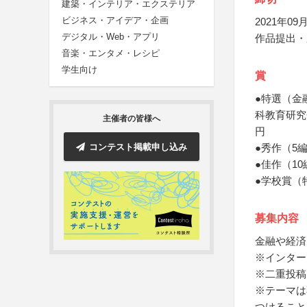
建築・インテリア・エクステリア
ビジネス・アイデア・企画
2021年09月
デジタル・Web・アプリ
作品提出・
音楽・エンタメ・レシピ
学生向け
賞
●特選（金
科教育研究
主催者の皆様へ
円
コンテスト掲載申し込み
●秀作（5
●佳作（1
●学校賞（
募集内容
金融や経済
※インター
※二重投稿
※テーマは
つけること