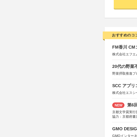
おすすめのコ
FM香川 C
株式会社エフエ
20代の野
野菜摂取推進プ
SCC アプリ
株式会社エスシ
第6
NEW
京都文学賞実行
協力：京都府書
社、集英社、小
研究所、双葉社
GMO DESIG
GMOインター