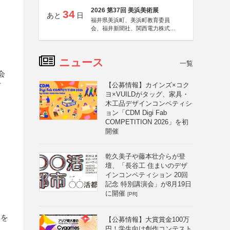
2026 第37回 美浜美術展
34
あと
日
福井県美浜町、美浜町教育委員
会、福井新聞社、関西電力株式会
社
ニュース
一覧
会
【公募情報】カインズ×コク
万
ヨ×VUILDがタッグ、家具・
木工品デザインコンペティシ
ョン「CDM Digi Fab
COMPETITION 2026」を初
開催
乾久美子や藤本壮介らが登
壇、「長谷工 住まいのデザ
インコンペティション 20回
記念 特別講演会」が8月19日
に開催
[PR]
）を
【公募情報】大賞賞金100万
円！学生向け創作コンテスト