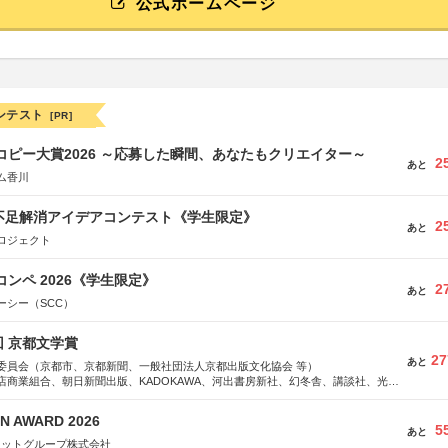
公式ホームページ
ンテスト
[PR]
Mコピー大賞2026 ～応募した瞬間、あなたもクリエイター～
2
あと
ム香川
菜不足解消アイデアコンテスト《学生限定》
2
あと
ロジェクト
コンペ 2026《学生限定》
2
あと
ーシー（SCC）
回 京都文学賞
27
あと
委員会（京都市、京都新聞、一般社団法人京都出版文化協会 等）
店商業組合、朝日新聞出版、KADOKAWA、河出書房新社、幻冬舎、講談社、光文
学館、祥伝社、新潮社、淡交社、ちいさいミシマ社、徳間書店、早川書房、PHP
、文藝春秋、ポプラ社、毎日新聞出版
N AWARD 2026
5
あと
ネットグループ株式会社