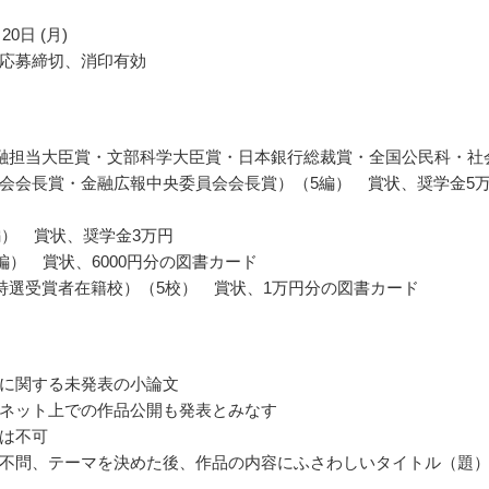
20日 (月)
応募締切、消印有効
融担当大臣賞・文部科学大臣賞・日本銀行総裁賞・全国公民科・社
会会長賞・金融広報中央委員会会長賞）（5編） 賞状、奨学金5
編） 賞状、奨学金3万円
0編） 賞状、6000円分の図書カード
特選受賞者在籍校）（5校） 賞状、1万円分の図書カード
に関する未発表の小論文
ネット上での作品公開も発表とみなす
は不可
不問、テーマを決めた後、作品の内容にふさわしいタイトル（題