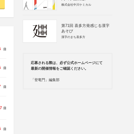
株式会社中川ケミカル
第71回 喜多方発感じる漢字
あそび
漢字のまち喜多方
5
日
応募される際は、必ず公式ホームページにて
5
日
最新の開催情報をご確認ください。
「登竜門」編集部
7
日
7
日
5
日