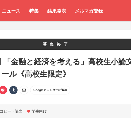
ニュース
特集
結果発表
メルマガ登録
募集終了
回 「金融と経済を考える」高校生小論
クール《高校生限定》
Googleカレンダーに追加
コピー・論文
学生向け