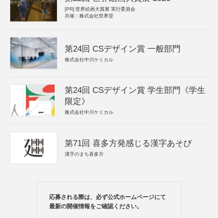
[PR]
世界絵画大賞展 実行委員会
共催：株式会社世界堂
第24回 CSデザイン賞 一般部門
株式会社中川ケミカル
第24回 CSデザイン賞 学生部門《学生
限定》
株式会社中川ケミカル
第71回 喜多方発感じる漢字あそび
漢字のまち喜多方
応募される際は、必ず公式ホームページにて
最新の開催情報をご確認ください。