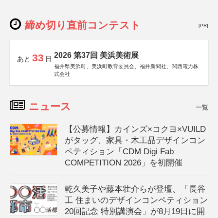
締め切り直前コンテスト
[PR]
2026 第37回 美浜美術展
33
あと
日
福井県美浜町、美浜町教育委員会、福井新聞社、関西電力株
式会社
ニュース
一覧
【公募情報】カインズ×コクヨ×VUILD
がタッグ、家具・木工品デザインコン
ペティション「CDM Digi Fab
COMPETITION 2026」を初開催
乾久美子や藤本壮介らが登壇、「長谷
工 住まいのデザインコンペティション
20回記念 特別講演会」が8月19日に開