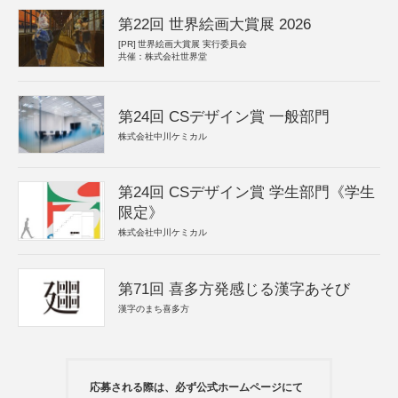
第22回 世界絵画大賞展 2026
[PR]
世界絵画大賞展 実行委員会
共催：株式会社世界堂
第24回 CSデザイン賞 一般部門
株式会社中川ケミカル
第24回 CSデザイン賞 学生部門《学生
限定》
株式会社中川ケミカル
第71回 喜多方発感じる漢字あそび
漢字のまち喜多方
応募される際は、必ず公式ホームページにて