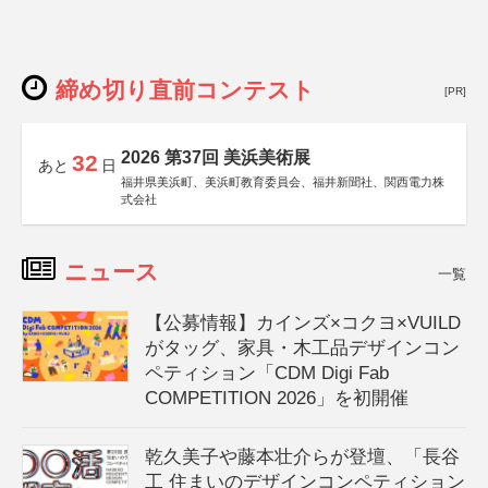
締め切り直前コンテスト
[PR]
2026 第37回 美浜美術展
32
あと
日
福井県美浜町、美浜町教育委員会、福井新聞社、関西電力株
式会社
ニュース
一覧
【公募情報】カインズ×コクヨ×VUILD
がタッグ、家具・木工品デザインコン
ペティション「CDM Digi Fab
COMPETITION 2026」を初開催
乾久美子や藤本壮介らが登壇、「長谷
工 住まいのデザインコンペティション