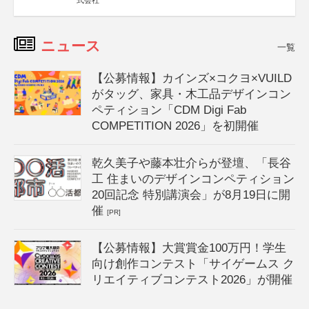
式会社
ニュース
一覧
【公募情報】カインズ×コクヨ×VUILD
がタッグ、家具・木工品デザインコン
ペティション「CDM Digi Fab
COMPETITION 2026」を初開催
乾久美子や藤本壮介らが登壇、「長谷
工 住まいのデザインコンペティション
20回記念 特別講演会」が8月19日に開
催
[PR]
【公募情報】大賞賞金100万円！学生
向け創作コンテスト「サイゲームス ク
リエイティブコンテスト2026」が開催