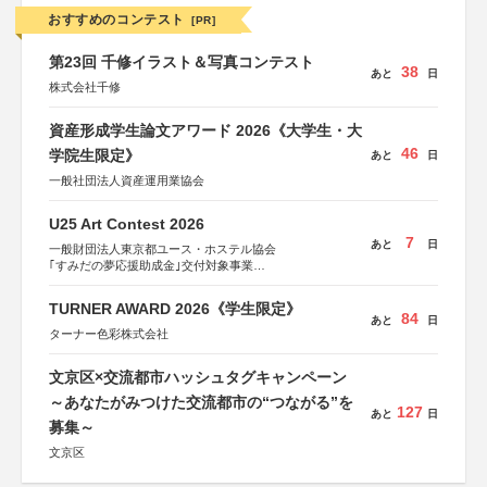
おすすめのコンテスト
[PR]
第23回 千修イラスト＆写真コンテスト
38
あと
日
株式会社千修
資産形成学生論文アワード 2026《大学生・大
46
学院生限定》
あと
日
一般社団法人資産運用業協会
U25 Art Contest 2026
7
あと
日
一般財団法人東京都ユース・ホステル協会
｢すみだの夢応援助成金｣交付対象事業
すみだ五彩の芸術祭 連携企画
TURNER AWARD 2026《学生限定》
84
あと
日
ターナー色彩株式会社
文京区×交流都市ハッシュタグキャンペーン
～あなたがみつけた交流都市の“つながる”を
127
あと
日
募集～
文京区