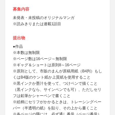
募集内容
未発表・未投稿のオリジナルマンガ
※読みきりまたは連載1話目
提出物
●作品
※本数は無制限
※ページ数は16ページ～無制限
※ギャグ＆ショートは原則8～16ページ
※原則として、市販のまんが原稿用紙（B4判）もし
くはB4版のケント紙か上質紙を使用すること
※黒インクか墨汁を使って、つけペンで描くこと
（黒インクなら、サインペンでも可）、ただしセリ
フは鉛筆かシャーペンで書くこと
※絵柄にセリフがかかるときは、トレーシングペー
パー（半透明の紙）を貼り、その上から書くこと
※各ページの隅には、必ず通し番号（ページ番号）