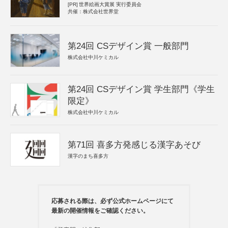
[PR]
世界絵画大賞展 実行委員会
共催：株式会社世界堂
第24回 CSデザイン賞 一般部門
株式会社中川ケミカル
第24回 CSデザイン賞 学生部門《学生
限定》
株式会社中川ケミカル
第71回 喜多方発感じる漢字あそび
漢字のまち喜多方
応募される際は、必ず公式ホームページにて
最新の開催情報をご確認ください。