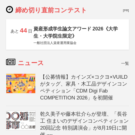
締め切り直前コンテスト
[PR]
資産形成学生論文アワード 2026《大学
44
あと
日
生・大学院生限定》
一般社団法人資産運用業協会
ニュース
一覧
【公募情報】カインズ×コクヨ×VUILD
がタッグ、家具・木工品デザインコン
ペティション「CDM Digi Fab
COMPETITION 2026」を初開催
乾久美子や藤本壮介らが登壇、「長谷
工 住まいのデザインコンペティション
20回記念 特別講演会」が8月19日に開
催