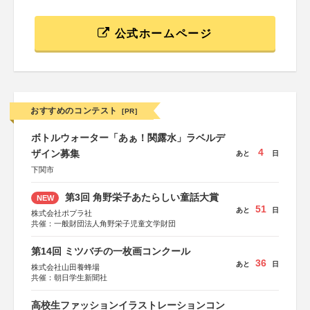
公式ホームページ
おすすめのコンテスト
[PR]
ボトルウォーター「あぁ！関露水」ラベルデ
4
ザイン募集
あと
日
下関市
第3回 角野栄子あたらしい童話大賞
NEW
51
あと
日
株式会社ポプラ社
共催：一般財団法人角野栄子児童文学財団
第14回 ミツバチの一枚画コンクール
36
あと
日
株式会社山田養蜂場
共催：朝日学生新聞社
高校生ファッションイラストレーションコン