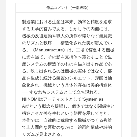
作品コメント（一部抜粋）
製造業における生産は本来、効率と精度を追求
する工学的営みである。しかしその内側には、
機械の反復運動や職人の所作が織りなす無意識
のリズムと秩序 ── 構造化された美が潜んでい
る。《Manustructure》は、工場で稼働する機械
に光を当て、その影を支持体へ落とすことで生
産システムの構造そのものを描き出す作品であ
る。映し出されるのは機械の実体ではなく、部
品を生成し続ける装置のシルエット。形態は抽
象化され、機械という具体的存在は美的構造体
── すなわちシステムとして立ち現れる。
NIINOMIはアーティストとして“System as
Art”という概念を提唱し、個体ではなく関係性と
構造こそが美を生むという態度を示してきた。
本作では、自律的に稼働する機械がつくる複雑
で非人間的な運動のなかに、絵画的構成や詩的
リズムが見出される。