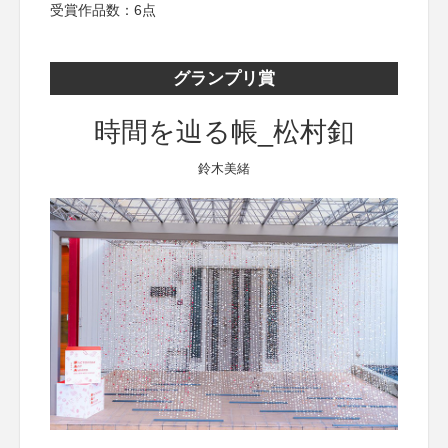
受賞作品数：6点
グランプリ賞
時間を辿る帳_松村釦
鈴木美緒