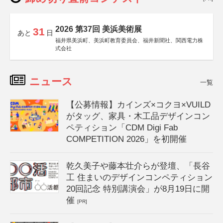
2026 第37回 美浜美術展
31
あと
日
福井県美浜町、美浜町教育委員会、福井新聞社、関西電力株
式会社
ニュース
一覧
【公募情報】カインズ×コクヨ×VUILD
がタッグ、家具・木工品デザインコン
ペティション「CDM Digi Fab
COMPETITION 2026」を初開催
乾久美子や藤本壮介らが登壇、「長谷
工 住まいのデザインコンペティション
20回記念 特別講演会」が8月19日に開
催
[PR]