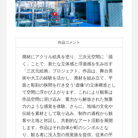
作品コメント
廃材にアクリル絵具を塗り、三次元空間に「描
く」ことで、新たな立体感と浮遊感を生み出す
「三次元絵画」プロジェクト。作品は、舞台美
術や大工の経験を活かし、廃材を組み立て、平
面と彫刻の狭間を行き交う“虚像”の立体構造とし
て空間に浮かび上がります。これにより観客は
作品空間に溶け込み、重力から解放された無重
力のような感覚を体験。さらに、地域の文化や
伝統を素材として取り込み、制作の過程から観
客や土地と対話し、共創的なアート活動を展開
します。作品はそれ自体が町のシンボルとな
り、観る者に没入型の視覚旅を提供。従来の平