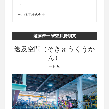
…
吉川鐵工株式会社
齋藤精一 審査員特別賞
遡及空間（そきゅうくうか
ん）
中村 岳