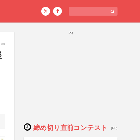
PR
:00
展
締め切り直前コンテスト
[PR]