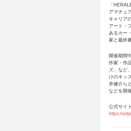
「HERA
アマチュ
キャリアの
アート・プ
あるカー・
家と最終審
開催期間
作家・作
ズ」など
けのキッ
井健介ら
などを開
公式サイ
https://art