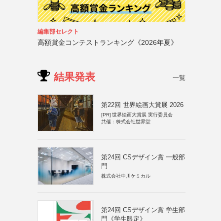
編集部セレクト
高額賞金コンテストランキング《2026年夏》
結果発表
一覧
第22回 世界絵画大賞展 2026
[PR]
世界絵画大賞展 実行委員会
共催：株式会社世界堂
第24回 CSデザイン賞 一般部
門
株式会社中川ケミカル
第24回 CSデザイン賞 学生部
門《学生限定》