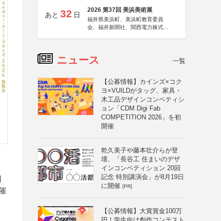
2026 第37回 美浜美術展
32
あと
日
福井県美浜町、美浜町教育委員
会、福井新聞社、関西電力株式会
社
ニュース
一覧
【公募情報】カインズ×コク
ヨ×VUILDがタッグ、家具・
木工品デザインコンペティシ
ョン「CDM Digi Fab
COMPETITION 2026」を初
開催
乾久美子や藤本壮介らが登
壇、「長谷工 住まいのデザ
インコンペティション 20回
記念 特別講演会」が8月19日
日
に開催
[PR]
催
【公募情報】大賞賞金100万
円！学生向け創作コンテスト