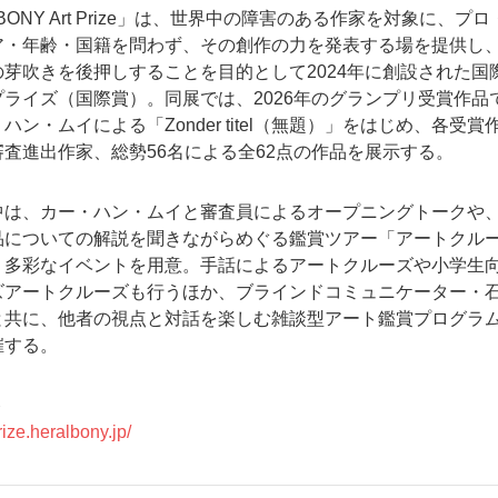
LBONY Art Prize」は、世界中の障害のある作家を対象に、プロ
ア・年齢・国籍を問わず、その創作の力を発表する場を提供し
芽吹きを後押しすることを目的として2024年に創設された国
ライズ（国際賞）。同展では、2026年のグランプリ受賞作品
ハン・ムイによる「Zonder titel（無題）」をはじめ、各受賞
査進出作家、総勢56名による全62点の作品を展示する。
中は、カー・ハン・ムイと審査員によるオープニングトークや
品についての解説を聞きながらめぐる鑑賞ツアー「アートクル
、多彩なイベントを用意。手話によるアートクルーズや小学生
ズアートクルーズも行うほか、ブラインドコミュニケーター・
と共に、他者の視点と対話を楽しむ雑談型アート鑑賞プログラ
催する。
ト
prize.heralbony.jp/