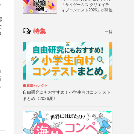
・
「サイゲームス クリエイテ
ィブコンテスト2026」が開催
、
際
で
特集
一覧
作
、
ー
向
石
ム
編集部セレクト
自由研究にもおすすめ！小学生向けコンテスト
まとめ《2026夏》