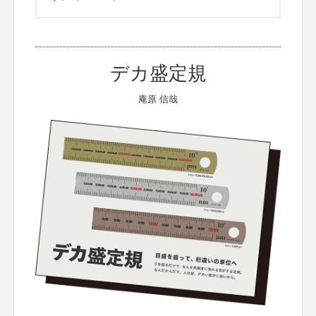
デカ盛定規
庵原 信哉