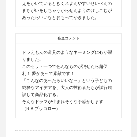
えをかいているときくれよんやすいせいぺんの
まちがいをしちゃうからせんようのけしごむが
あったらいいなとおもってかきました。
審査コメント
ドラえもんの道具のようなネーミングに心が躍
りました。
このセット一つで色んなものが消せたら超便
利！ 夢があって素敵です！
「こんなのあったらいいな～」という子どもの
純粋なアイデアを、大人の技術者たちが試行錯
誤して商品化する。
そんなドラマが生まれそうな予感がします…
（R.B.ブッコロー）