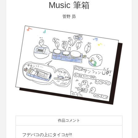
Music 筆箱
菅野 昴
作品コメント
フデバコの上にタイコが!!