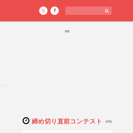
PR
締め切り直前コンテスト
[PR]