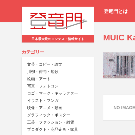
登竜門とは
MUIC K
日本最大級のコンテスト情報サイト
カテゴリー
文芸・コピー・論文
川柳・俳句・短歌
絵画・アート
写真・フォトコン
ロゴ・マーク・キャラクター
イラスト・マンガ
NO IMAGE
映像・アニメ・動画
グラフィック・ポスター
工芸・ファッション・雑貨
プロダクト・商品企画・家具