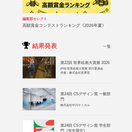
編集部セレクト
高額賞金コンテストランキング《2026年夏》
結果発表
一覧
第22回 世界絵画大賞展 2026
[PR]
世界絵画大賞展 実行委員会
共催：株式会社世界堂
第24回 CSデザイン賞 一般部
門
株式会社中川ケミカル
第24回 CSデザイン賞 学生部
門《学生限定》