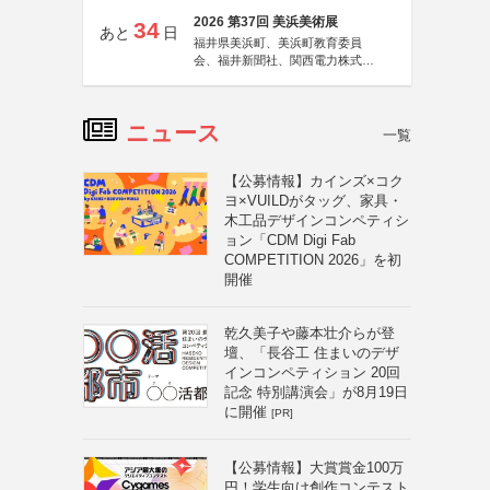
2026 第37回 美浜美術展
34
あと
日
福井県美浜町、美浜町教育委員
会、福井新聞社、関西電力株式会
社
ニュース
一覧
【公募情報】カインズ×コク
ヨ×VUILDがタッグ、家具・
木工品デザインコンペティシ
ョン「CDM Digi Fab
COMPETITION 2026」を初
開催
乾久美子や藤本壮介らが登
壇、「長谷工 住まいのデザ
インコンペティション 20回
記念 特別講演会」が8月19日
に開催
[PR]
【公募情報】大賞賞金100万
円！学生向け創作コンテスト