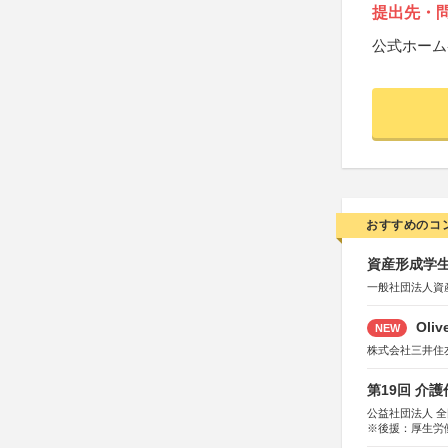
提出先・
公式ホーム
おすすめのコ
資産形成学生
一般社団法人資
Oli
NEW
株式会社三井住
第19回 介
公益社団法人 
※後援：厚生労