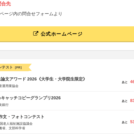
問合先
ページ内の問合せフォームより
公式ホームページ
ンテスト
[PR]
論文アワード 2026《大学生・大学院生限定》
4
あと
産運用業協会
veキャッチコピーグランプリ2026
8
あと
友銀行
護作文・フォトコンテスト
5
あと
全国老人福祉施設協議会
働省、文部科学省