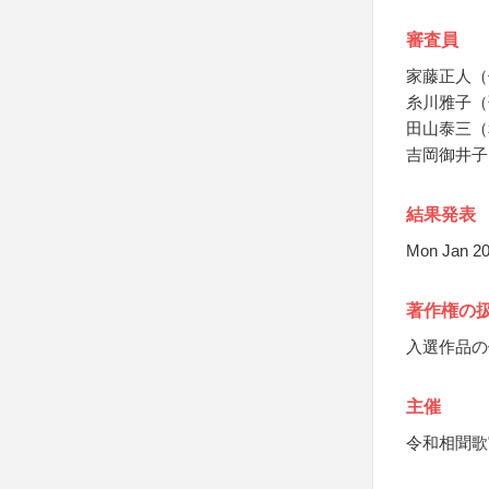
審査員
家藤正人（
糸川雅子（
田山泰三（
吉岡御井子
結果発表
Mon Jan 2
著作権の
入選作品の
主催
令和相聞歌