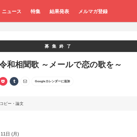
ニュース
特集
結果発表
メルマガ登録
募集終了
 令和相聞歌 ～メールで恋の歌を～
Googleカレンダーに追加
コピー・論文
11日 (月)