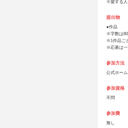
※愛する人
提出物
●作品
※字数は8
※1作品ご
※応募は一
参加方法
公式ホーム
参加資格
不問
参加費
無し