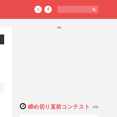
PR
締め切り直前コンテスト
[PR]