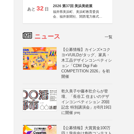
2026 第37回 美浜美術展
32
あと
日
福井県美浜町、美浜町教育委員
会、福井新聞社、関西電力株式会
社
ニュース
一覧
【公募情報】カインズ×コク
ヨ×VUILDがタッグ、家具・
木工品デザインコンペティシ
ョン「CDM Digi Fab
COMPETITION 2026」を初
開催
乾久美子や藤本壮介らが登
壇、「長谷工 住まいのデザ
インコンペティション 20回
記念 特別講演会」が8月19日
に開催
[PR]
【公募情報】大賞賞金100万
円！学生向け創作コンテスト