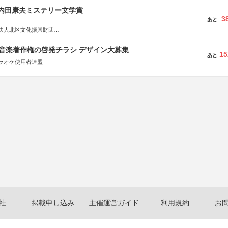
区内田康夫ミステリー文学賞
3
あと
法人北区文化振興財団
法人内田康夫財団
実業之日本社
版 音楽著作権の啓発チラシ デザイン大募集
15
あと
ラオケ使用者連盟
社
掲載申し込み
主催運営ガイド
利用規約
お