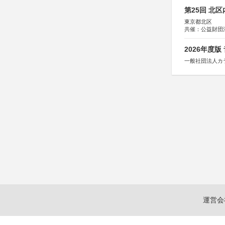
第25回 北
東京都北区
共催：公益財団
協力：一般財団
協賛：株式会社
2026年度
一般社団法人カ
運営会