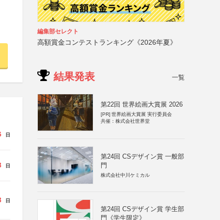
編集部セレクト
高額賞金コンテストランキング《2026年夏》
結果発表
一覧
第22回 世界絵画大賞展 2026
[PR]
世界絵画大賞展 実行委員会
共催：株式会社世界堂
6
日
第24回 CSデザイン賞 一般部
3
門
日
株式会社中川ケミカル
3
日
第24回 CSデザイン賞 学生部
門《学生限定》