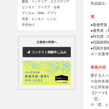
建築・インテリア・エクステリア
作品提出・
ビジネス・アイデア・企画
デジタル・Web・アプリ
賞
音楽・エンタメ・レシピ
●最優秀賞
学生向け
●優秀賞（
●特別賞（
●四国新聞
主催者の皆様へ
●四国水族
コンテスト掲載申し込み
※一次選考
募集内容
愛する人へ
※自作未発
※公序良俗
【テーマ】
「恋」
※「恋」と