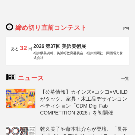
締め切り直前コンテスト
[PR]
2026 第37回 美浜美術展
32
あと
日
福井県美浜町、美浜町教育委員会、福井新聞社、関西電力株
式会社
ニュース
一覧
【公募情報】カインズ×コクヨ×VUILD
がタッグ、家具・木工品デザインコン
ペティション「CDM Digi Fab
COMPETITION 2026」を初開催
乾久美子や藤本壮介らが登壇、「長谷