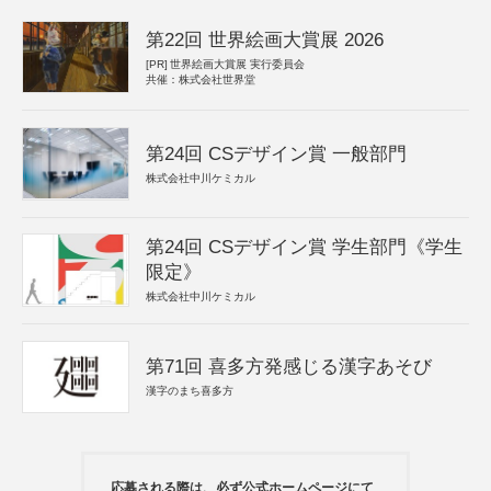
第22回 世界絵画大賞展 2026
[PR]
世界絵画大賞展 実行委員会
共催：株式会社世界堂
第24回 CSデザイン賞 一般部門
株式会社中川ケミカル
第24回 CSデザイン賞 学生部門《学生
限定》
株式会社中川ケミカル
第71回 喜多方発感じる漢字あそび
漢字のまち喜多方
応募される際は、必ず公式ホームページにて