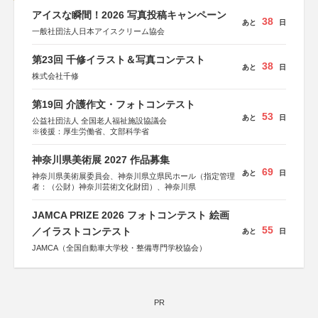
アイスな瞬間！2026 写真投稿キャンペーン
38
あと
日
一般社団法人日本アイスクリーム協会
第23回 千修イラスト＆写真コンテスト
38
あと
日
株式会社千修
第19回 介護作文・フォトコンテスト
53
あと
日
公益社団法人 全国老人福祉施設協議会
※後援：厚生労働省、文部科学省
神奈川県美術展 2027 作品募集
69
あと
日
神奈川県美術展委員会、神奈川県立県民ホール（指定管理
者：（公財）神奈川芸術文化財団）、神奈川県
JAMCA PRIZE 2026 フォトコンテスト 絵画
55
／イラストコンテスト
あと
日
JAMCA（全国自動車大学校・整備専門学校協会）
PR