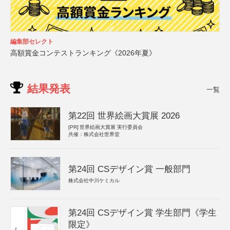
編集部セレクト
高額賞金コンテストランキング《2026年夏》
結果発表
一覧
第22回 世界絵画大賞展 2026
[PR]
世界絵画大賞展 実行委員会
共催：株式会社世界堂
第24回 CSデザイン賞 一般部門
株式会社中川ケミカル
第24回 CSデザイン賞 学生部門《学生
限定》